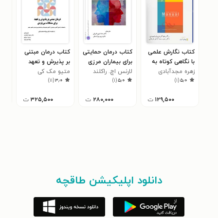
کتاب نگارش علمی
کتاب درمان حمایتی
کتاب درمان مبتنی
کتا
با نگاهی کوتاه به
برای بیماران مرزی
بر پذیرش و تعهد
روا
زهره مجدآبادی
نسخه هفتم شیوه
لارنس اچ. راکلند
متیو مک کی
برای مشکلات بین‌
درما
نیکو
۰
)
۱۱
(
۳٫۰
)
۱
(
۵٫۰
)
۱
(
۵٫۰
نامه APA
فراهانی
فردی
۱۲۹,۵۰۰
ت
۲۸۰,۰۰۰
ت
۳۲۵,۵۰۰
ت
دانلود اپلیکیشن طاقچه