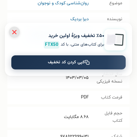
موضوع
روان‌شناسی کودک و نوجوان
نویسنده
دبرا بردیک
٪۵۰ تخفیف ویژۀ اولین خرید
مترجم
سمیه عابدینی مزرعه
،
لاله شمس
یوسفی
برای کتاب‌های متنی، با کد
FTX50
انتشارات
انتشارات نیوند
کپی کردن کد تخفیف
سال انتشار
۱۴۰۳/۰۳/۰۵
نسخه فیزیکی
فرمت کتاب
PDF
حجم فایل
۸.۶۸
مگابایت
کتاب
شابک
۹۷۸۶۲۲۶۹۹۰۱۴۱