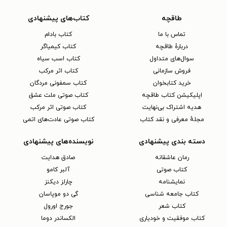
طاقچه
کتاب‌های پیشنهادی
تماس با ما
کتاب بادام
دربارهٔ طاقچه
کتاب کیمیاگر
سوال‌های متداول
کتاب اسب سیاه
فروش سازمانی
کتاب اثر مرکب
خرید کتابخوان
کتاب سمفونی مردگان
اپلیکیشن کتاب طاقچه
کتاب صوتی ملت عشق
هدیه اشتراک بی‌نهایت
کتاب صوتی اثر مرکب
مجلهٔ معرفی و نقد کتاب
کتاب صوتی عادت‌های اتمی
دسته بندی پیشنهادی
نویسنده‌های پیشنهادی
رمان عاشقانه
صادق هدایت
کتاب‌ صوتی
آلبر کامو
نمایشنامه
چارلز دیکنز
کتاب جامعه شناسی
گی دو موپاسان
کتاب شعر
جورج اورول
کتاب موفقیت و خودیاری
الکساندر دوما