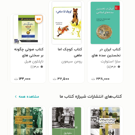
کتاب ایران در
کتاب کوچک اما
کتاب صوتی چگونه
کتا
نخستین سده های
ماهی
بر سختی های
هما
اسلامی
سارا استوارت
رومن سیمون
ناپلئون هيل
زندگی غلبه کنیم؟
می‌
فره
۸
)
۱
(
۳٫۰
)
۵
(
۳٫۶
سهم
۲۳۸,۰۰۰
ت
۳۲,۵۰۰
ت
۱۴۴,۰۰۰
ت
کتاب‌های انتشارات شیرازه کتاب ما
مشاهده همه