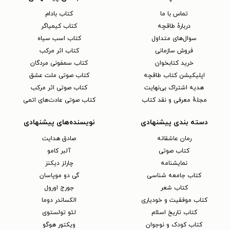
تماس با ما
کتاب بادام
دربارهٔ طاقچه
کتاب کیمیاگر
سوال‌های متداول
کتاب اسب سیاه
فروش سازمانی
کتاب اثر مرکب
خرید کتابخوان
کتاب سمفونی مردگان
اپلیکیشن کتاب طاقچه
کتاب صوتی ملت عشق
هدیه اشتراک بی‌نهایت
کتاب صوتی اثر مرکب
مجلهٔ معرفی و نقد کتاب
کتاب صوتی عادت‌های اتمی
دسته بندی پیشنهادی
نویسنده‌های پیشنهادی
رمان عاشقانه
صادق هدایت
کتاب‌ صوتی
آلبر کامو
نمایشنامه
چارلز دیکنز
کتاب جامعه شناسی
گی دو موپاسان
کتاب شعر
جورج اورول
کتاب موفقیت و خودیاری
الکساندر دوما
کتاب تاریخ اسلام
لئو تولستوی
کتاب کودک و نوجوان
ویکتور هوگو