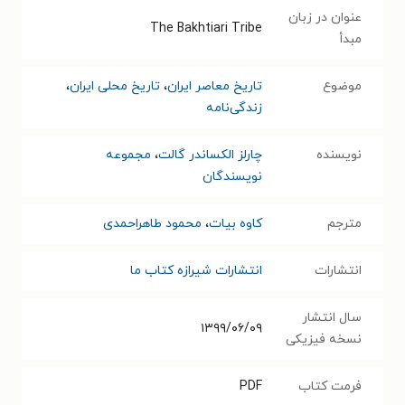
عنوان در زبان
The Bakhtiari Tribe
مبدأ
موضوع
تاریخ معاصر ایران
،
تاریخ محلی ایران
،
زندگی‌نامه
نویسنده
چارلز الکساندر گالت
،
مجموعه
نويسندگان
مترجم
کاوه بیات
،
محمود طاهراحمدی
انتشارات
انتشارات شیرازه کتاب ما
سال انتشار
۱۳۹۹/۰۶/۰۹
نسخه فیزیکی
فرمت کتاب
PDF