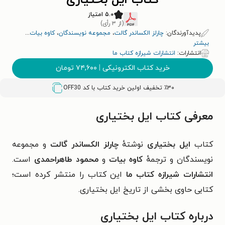
کتاب ایل بختیاری
۵.۰ امتیاز
(از ۳ رأی)
پدیدآورندگان:
چارلز الکساندر گالت
،
مجموعه نويسندگان
،
کاوه بیات
...
بیشتر
انتشارات:
انتشارات شیرازه کتاب ما
خرید کتاب الکترونیکی
|
۷۴,۶۰۰
تومان
٪۳۰ تخفیف اولین خرید کتاب با کد
OFF30
معرفی کتاب ایل بختیاری
کتاب
ایل بختیاری
نوشتهٔ
چارلز الکساندر گالت
و مجموعه
نویسندگان و ترجمهٔ
کاوه بیات
و
محمود طاهراحمدی
است.
انتشارات شیرازه کتاب ما
این کتاب را منتشر کرده است؛
کتابی حاوی بخشی از تاریخ ایل بختیاری.
درباره کتاب ایل بختیاری