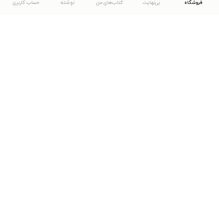
فروشگاه
بی‌نهایت
کتاب‌های من
نوشته
حساب کاربری
دانلود اپلیکیشن طاقچه
... موارد دیگر
مشاهدهٔ دیگر نسخه‌های طاقچه