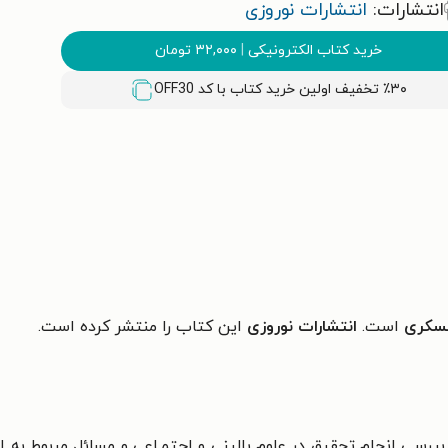
انتشارات:
انتشارات نوروزی
خرید کتاب الکترونیکی
|
۳۲,۰۰۰
تومان
٪۳۰ تخفیف اولین خرید کتاب با کد
OFF30
عسکری
است.
انتشارات نوروزی
این کتاب را منتشر کرده است.‏
رسی انجام تحقیق در علوم بالینی و اجتمـاعی
و مسائل مربوط به ا