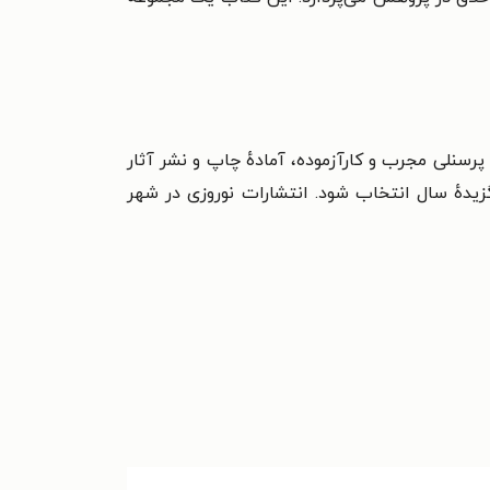
وژی چاپ و پرسنلی مجرب و کارآزموده، آمادهٔ چاپ و نشر آثار
ر داشت به‌عنوان ناشر برگزیدهٔ سال انتخاب شود. انتشارات نوروزی در شهر