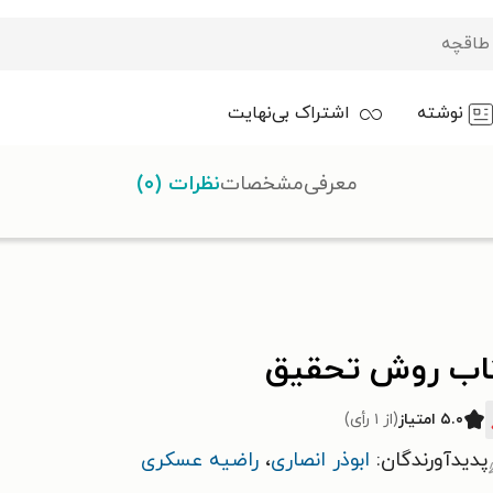
نوشته
اشتراک بی‌نهایت
معرفی
مشخصات
نظرات (۰)
اب روش تحقیق
۵.۰ امتیاز
(از ۱ رأی)
پدیدآورندگان:
ابوذر انصاری
،
راضیه عسکری