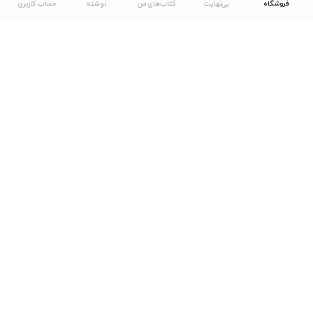
فروشگاه
بی‌نهایت
کتاب‌های من
نوشته
حساب کاربری
دانلود اپلیکیشن طاقچه
... موارد دیگر
مشاهدهٔ دیگر نسخه‌های طاقچه