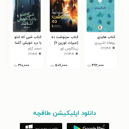
کتاب هایدی
کتاب سرنوشت ده
کتاب شبی که انتو
کتا
یوهانا اشپیری
(میراث لورین ۶)
با درد خویش آشنا
شعب
)
۲۶
(
۳٫۶
پیتاکوس لور
شد
احمد آرام
کری
۳
)
۳
(
۲٫۷
)
۱۲
(
۴٫۷
۴۹۲,۰۰۰
ت
۵۰۷,۰۰۰
ت
۳۱۰,۰۰۰
ت
دانلود اپلیکیشن طاقچه