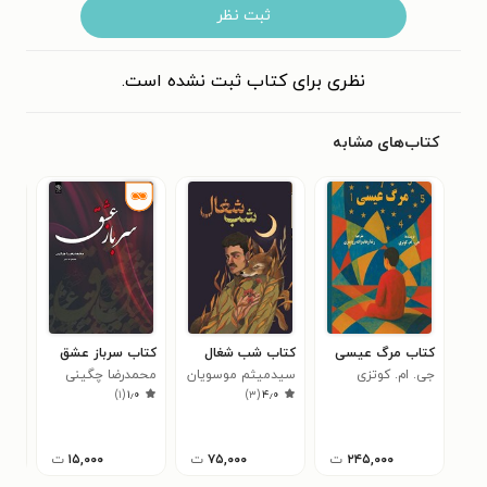
ثبت نظر
نظری برای کتاب ثبت نشده است.
کتاب‌های مشابه
کتاب مرگ عیسی
کتاب شب شغال
کتاب سرباز عشق
کتا
جی. ام. کوتزی
سیدمیثم موسویان
محمدرضا چگینی
جای
)
۱
(
۱٫۰
)
۳
(
۴٫۰
برس
کری
۳
گود
۲۴۵,۰۰۰
ت
۷۵,۰۰۰
ت
۱۵,۰۰۰
ت