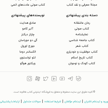
مجلهٔ معرفی و نقد کتاب
کتاب صوتی عادت‌های اتمی
دسته بندی پیشنهادی
نویسنده‌های پیشنهادی
رمان عاشقانه
صادق هدایت
کتاب‌ صوتی
آلبر کامو
نمایشنامه
چارلز دیکنز
کتاب جامعه شناسی
گی دو موپاسان
کتاب شعر
جورج اورول
کتاب موفقیت و خودیاری
الکساندر دوما
کتاب تاریخ اسلام
لئو تولستوی
کتاب کودک و نوجوان
ویکتور هوگو
© کلیه حقوق این سایت محفوظ و متعلق به فروشگاه اینترنتی کتاب طاقچه است.
|
|
|
|
ورود و ثبت‌نام ناشران
ثبت‌نام مؤلفان
شرایط استفاده
سوالات متداول
ارتباط با پشتیبانی