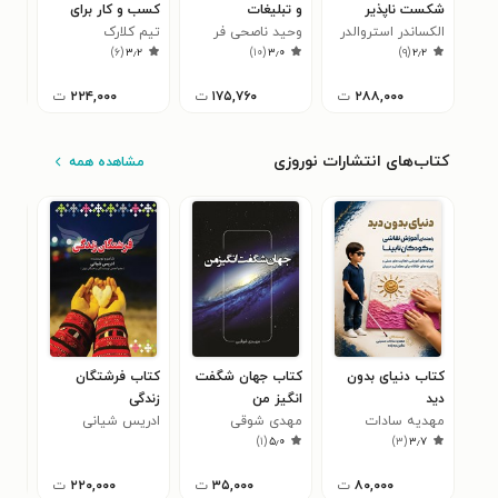
شکست ناپذیر
و تبلیغات
کسب و کار برای
عمل
الکساندر استروالدر
وحید ناصحی فر
تیم ها
تیم کلارک
دان
۷
)
۶
(
۳٫۲
)
۱۰
(
۳٫۰
)
۹
(
۲٫۲
هارو
۲۸۸,۰۰۰
ت
۱۷۵,۷۶۰
ت
۲۲۴,۰۰۰
ت
کتاب‌های انتشارات نوروزی
مشاهده همه
کتاب دنیای بدون
کتاب جهان شگفت
کتاب فرشتگان
کتا
دید
انگیز من
زندگی
ثرو
مهدیه سادات
مهدی شوقی
ادریس شیانی
عبد
۰
)
۱
(
۵٫۰
)
۳
(
۳٫۷
حسینی
۸۰,۰۰۰
ت
۳۵,۰۰۰
ت
۲۲۰,۰۰۰
ت