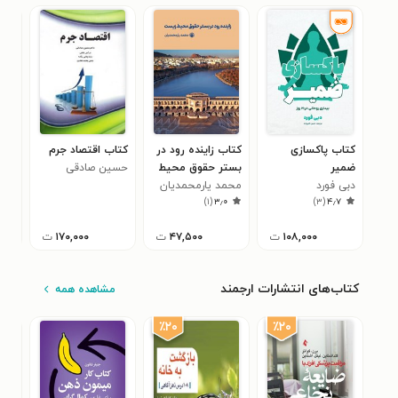
کتاب پاکسازی
کتاب زاینده رود در
کتاب اقتصاد جرم
کتا
ضمیر
بستر حقوق محیط
حسین صادقی
بنیا
دبی فورد
زیست
محمد یارمحمدیان
ال.
)
۱
(
۳٫۰
)
۳
(
۴٫۷
۱۰۸,۰۰۰
ت
۴۷,۵۰۰
ت
۱۷۰,۰۰۰
ت
کتاب‌های انتشارات ارجمند
مشاهده همه
٪۲۰
٪۲۰