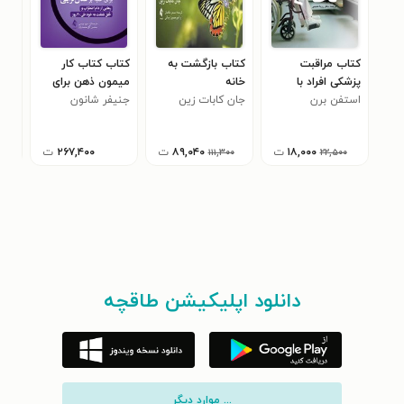
کتاب مراقبت
کتاب بازگشت به
کتاب کتاب کار
کتا
پزشکی افراد با
خانه
میمون ذهن برای
وین
استفن برن
ضایعه نخاعی
جان کابات زین
جنیفر شانون
غلبه بر کمال گرایی
تنها
کری
۰
۱۸,۰۰۰
ت
۸۹,۰۴۰
ت
۲۶۷,۴۰۰
ت
۱۱۱,۳۰۰
۲۲,۵۰۰
دانلود اپلیکیشن طاقچه
... موارد دیگر