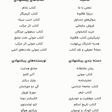
تماس با ما
کتاب بادام
دربارهٔ طاقچه
کتاب کیمیاگر
سوال‌های متداول
کتاب اسب سیاه
فروش سازمانی
کتاب اثر مرکب
خرید کتابخوان
کتاب سمفونی مردگان
اپلیکیشن کتاب طاقچه
کتاب صوتی ملت عشق
هدیه اشتراک بی‌نهایت
کتاب صوتی اثر مرکب
مجلهٔ معرفی و نقد کتاب
کتاب صوتی عادت‌های اتمی
دسته بندی پیشنهادی
نویسنده‌های پیشنهادی
رمان عاشقانه
صادق هدایت
کتاب‌ صوتی
آلبر کامو
نمایشنامه
چارلز دیکنز
کتاب جامعه شناسی
گی دو موپاسان
کتاب شعر
جورج اورول
کتاب موفقیت و خودیاری
الکساندر دوما
کتاب تاریخ اسلام
لئو تولستوی
کتاب کودک و نوجوان
ویکتور هوگو