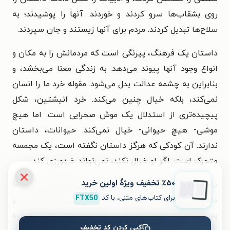
روی بشقاب‌ها سرو کردند و خوردند. آنها را پوشیدند؛ به
سلاح‌ها تبدیل کردند. مردم برای آنها زیستند و جان سپردند.
داستان یک فرهنگ، پیرنگی است که مردمانش را به مکان و
انواع وجود آنها پیوند می‌دهد. به زندگی معنا می‌بخشد، و
بنابراین به چشمه عدالت بدل می‌شود. مقوله خرد ما را انسان
نمی‌کند، بلکه خیال چنین می‌کند. خرد انیشتین، شکل
پیچیده‌تری از استدلال یک موش صحرایی است. اما هیچ
موشی- هیچ حیوانی- خیال نمی‌کند. حیوانات، داستان
ندارند. آن کودکی که هرگز داستان نگفته است، یک مجمسه
متحرک است. اگر او خیال نکند، نمی‌تواند خردورزی کند.
٪۵۰ تخفیف ویژۀ اولین خرید
داستان‌ها ذهن را ساخت‌بندی می‌کنند. در واقع، هر یک از ما
برای کتاب‌های متنی، با کد
FTX50
داستان خویشتن هستیم؛ داستان زندگی‌مان می‌باشیم. و
به همان شکل که داستان ما را به جهان ارتباط می‌دهد، قوه
کپی کردن کد تخفیف