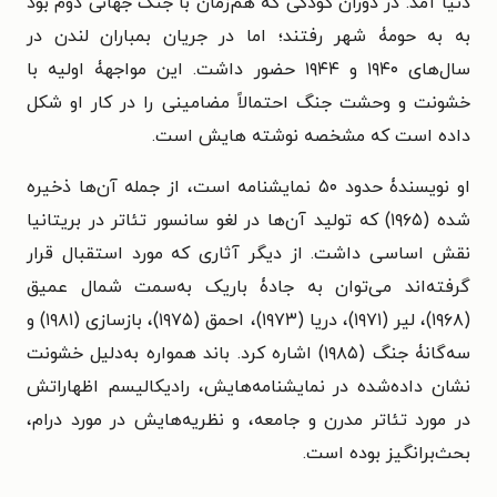
دنیا آمد. در دوران کودکی که هم‌زمان با جنگ جهانی دوم بود
به به حومۀ شهر رفتند؛ اما در جریان بمباران لندن در
سال‌های ۱۹۴۰ و ۱۹۴۴ حضور داشت. این مواجهۀ اولیه با
خشونت و وحشت جنگ احتمالاً مضامینی را در کار او شکل
داده است که مشخصه نوشته هایش است.
او نویسندۀ حدود ۵۰ نمایشنامه است، از جمله آن‌ها ذخیره
شده (۱۹۶۵) که تولید آن‌ها در لغو سانسور تئاتر در بریتانیا
نقش اساسی داشت. از دیگر آثاری که مورد استقبال قرار
گرفته‌اند می‌توان به جادۀ باریک به‌سمت شمال عمیق
(۱۹۶۸)، لیر (۱۹۷۱)، دریا (۱۹۷۳)، احمق (۱۹۷۵)، بازسازی (۱۹۸۱) و
سه‌گانۀ جنگ (۱۹۸۵) اشاره کرد. باند همواره به‌دلیل خشونت
نشان داده‌شده در نمایشنامه‌هایش، رادیکالیسم اظهاراتش
در مورد تئاتر مدرن و جامعه، و نظریه‌هایش در مورد درام،
بحث‌برانگیز بوده است.