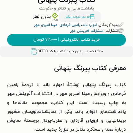
کتاب پیرنگ پنهانی
یاداشت‌هایی بر تئاتر و حکومت
بدون نظر
خواندن نمونۀ رایگان
پدیدآورندگان:
ادوارد باند
،
رامین فرهادی
،
مینا امیری مهر
انتشارات:
انتشارات آفرینش مهر
خرید کتاب الکترونیکی
|
۷۶,۰۰۰
تومان
٪۳۰ تخفیف اولین خرید کتاب با کد
OFF30
معرفی کتاب پیرنگ پنهانی
کتاب
پیرنگ پنهانی
نوشتۀ
ادوارد باند
با ترجمۀ
رامین
فرهادی
و ویرایش
مینا امیری مهر
در انتشارات
آفرینش مهر
به چاپ رسیده است. این کتاب، مجموعه مقاله‌ها و
یادداشت‌های ادوارد باند، یکی از نمایشنامه‌نویسان مشهور
بریتانیایی و اروپای قاره‌ای و نظریه‌پرداز برجستۀ نمایش
دربارۀ معنا و عملکرد تئاتر در هزارۀ جدید است.