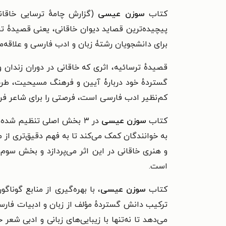
کتاب
سوزن عیسی
(گزارش چامهٔ ترسایی خاقان
پیچیده‌ترین قصاید دیوان خاقانی، یعنی قصیدهٔ تر
برای دانشجویان رشتۀ زبان و ادب فارسی و علاقه
قصیدهٔ ترسائیه، اثری که خاقانی در دوران زندان
گستردهٔ خود دربارۀ آیین و فرهنگ مسیحیت، طرحی 
کم‌نظیر ادب فارسی است، فرصتی را برای شاعر فراه
کتاب
سوزن عیسی
در ۳ بخش اصلی تنظیم شده است:
به خوانندگان کمک می‌کند تا به فهم دقیق‌تری از 
و هنری خاقانی در این اثر می‌پردازد و بخش سوم
ژ
است.
کتاب
سوزن عیسی
، با بهره‌گیری از منابع گون
ترکیب دانش گستردهٔ مؤلف از زبان و ادبیات فارسی
می‌دهد تا نه‌تنها با زیبایی‌های زبانی و ادبی شعر