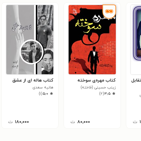
قابل
کتاب مهره‌ی سوخته
کتاب هاله ای از عشق
زینب حسینی (فاخته)
هانیه سعدی
)
۱
(
۵٫۰
)
۲
(
۳٫۵
ت
۸۰,۰۰۰
ت
۱۸۰,۰۰۰
ت