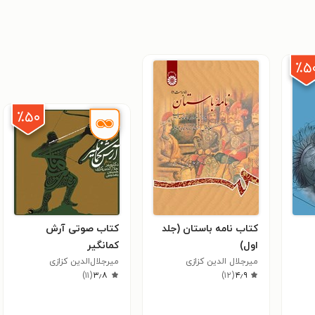
٪۵
٪۵۰
کتاب نامه باستان (جلد
کتاب صوتی آرش
اول)
کمانگیر
میرجلال الدین کزازی
میرجلال‌الدین کزازی
)
۱۱
(
۳٫۸
)
۱۲
(
۴٫۹