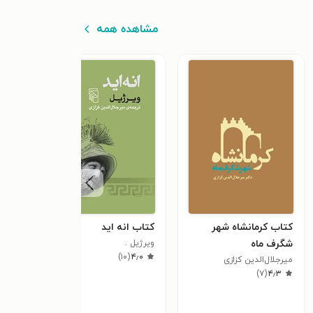
مشاهده همه
کتاب کرمانشاه شهر
کتاب انه اید
کتاب
شگرف ماه
ویرژیل .
دوم)
)
۱۰
(
۴٫۰
میرجلال‌الدین کزازی
میرجل
٫۳
)
۷
(
۴٫۳