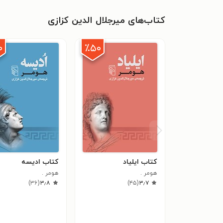
کتاب‌های میرجلال الدین کزازی
۰
٪۵۰
کتاب ایلیاد
کتاب ادیسه
هومر .
هومر .
)
۳۶
(
۳٫۸
)
۴۵
(
۳٫۷