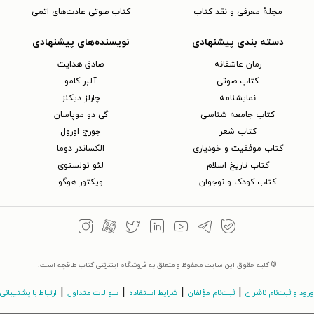
مجلهٔ معرفی و نقد کتاب
کتاب صوتی عادت‌های اتمی
دسته بندی پیشنهادی
نویسنده‌های پیشنهادی
رمان عاشقانه
صادق هدایت
کتاب‌ صوتی
آلبر کامو
نمایشنامه
چارلز دیکنز
کتاب جامعه شناسی
گی دو موپاسان
کتاب شعر
جورج اورول
کتاب موفقیت و خودیاری
الکساندر دوما
کتاب تاریخ اسلام
لئو تولستوی
کتاب کودک و نوجوان
ویکتور هوگو
© کلیه حقوق این سایت محفوظ و متعلق به فروشگاه اینترنتی کتاب طاقچه است.
|
|
|
|
ورود و ثبت‌نام ناشران
ثبت‌نام مؤلفان
شرایط استفاده
سوالات متداول
ارتباط با پشتیبانی