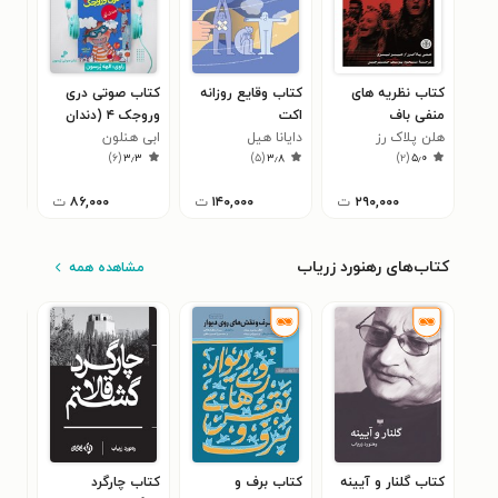
کتاب نظریه های
کتاب وقایع روزانه
کتاب صوتی دری
کتا
منفی باف
اکت
وروجک ۴ (دندان
کمک
هلن پلاک رز
دایانا هیل
لق)
ابی هنلون
کور
)
۶
(
۳٫۳
)
۵
(
۳٫۸
)
۲
(
۵٫۰
۲۹۰,۰۰۰
ت
۱۴۰,۰۰۰
ت
۸۶,۰۰۰
ت
کتاب‌های رهنورد زریاب
مشاهده همه
کتاب گلنار و آیینه
کتاب برف و
کتاب چارگرد
کتا