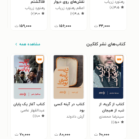
رهنورد زریاب
نقش‌های روی دیوار
قلاگشتم
آدمی
)
۸
(
۴٫۵
اعظم رهنورد زریاب
رهنورد زریاب
رهن
۰
)
۲
(
۳٫۰
)
۶
(
۴٫۸
۴۴,۰۰۰
ت
۱۵۶,۰۰۰
ت
۱۵۹,۰۰۰
ت
کتاب‌های نشر کلکین
مشاهده همه
کتاب از گریه، از
کتاب در آینه کسی
کتاب آغاز یک پایان
کتا
تب، از هیجان
بود
عبدالقهار عاصی
اجت
)
۱
(
۱٫۰
سیدرضا محمدی
آرش دادوند
زن 
وحی
۷
)
۱
(
۵٫۰
اسل
۶۰,۰۰۰
ت
۸۰,۰۰۰
ت
۷۰,۰۰۰
ت