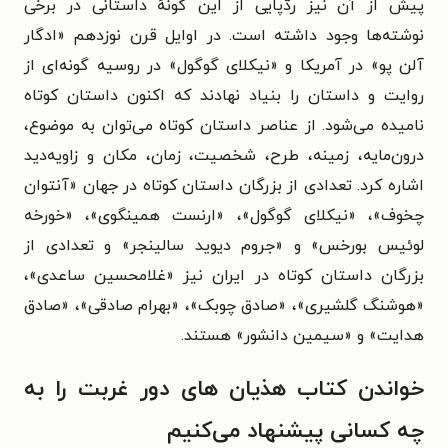
پیش از آن نیز ردّپایی از این گونهٔ داستانی در برخی
نوشته‌ها وجود داشته است. در اوایل قرن نوزدهم «ادگار
آلن پو» در آمریکا و «نیکلای گوگول» در روسیه گونه‌ای از
روایت و داستان را بنیاد نهادند که اکنون داستان کوتاه
نامیده می‌شود. از عناصر داستان کوتاه می‌توان به موضوع،
درون‌مایه، زمینه، طرح، شخصیت، زمان، مکان و زاویه‌دید
اشاره کرد. تعدادی از بزرگان داستان کوتاه در جهان «آنتوان
چخوف»، «نیکلای گوگول»، «ارنست همینگوی»، «خورخه
لوئیس بورخس» و «جروم دیوید سالینجر» و تعدادی از
بزرگان داستان کوتاه در ایران نیز «غلامحسین ساعدی»،
«هوشنگ گلشیری»، «صادق چوبک»، «بهرام صادقی»، «صادق
هدایت» و «سیمین دانشور» هستند.
خواندن کتاب هذیان های دور غربت را به
چه کسانی پیشنهاد می‌کنیم