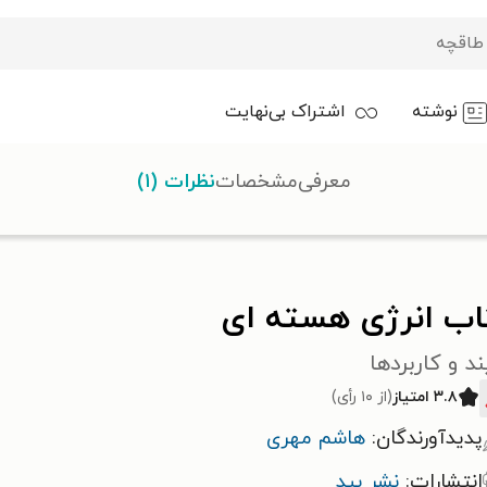
نوشته
اشتراک بی‌نهایت
معرفی
مشخصات
نظرات (۱)
اب انرژی هسته ای
ند و کاربردها
۳.۸ امتیاز
(از ۱۰ رأی)
پدیدآورندگان:
هاشم مهری
انتشارات:
نشر بید