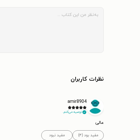
نظرات کاربران
amir8904
توصیه می‌کنم.
عالی
مفید بود (۴)
مفید نبود