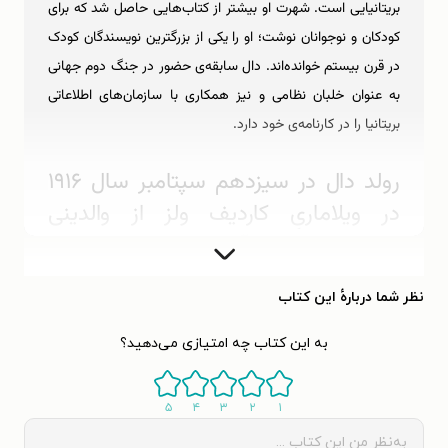
بریتانیایی است. شهرت او بیشتر از کتاب‌هایی حاصل شد که برای
کودکان و نوجوانان نوشت؛ او را یکی از بزرگترین نویسندگان کودک
در قرن بیستم خوانده‌اند. دال سابقه‌ی حضور در جنگ دوم جهانی
به عنوان خلبان نظامی و نیز همکاری با سازمان‌های اطلاعاتی
بریتانیا را در کارنامه‌ی خود دارد.
رولد دال در سیزدهم سپتامبر سال ۱۹۱۶
در ویلاماریِ کاردیف ولز از والدینی
نروژی‌تبار به دنیا آمد. پدرش هارولد دال
کارگزار کشتی و متمول بود و مادرش
نظر شما دربارهٔ این کتاب
ماگدالن نام داشت. هارولد دال از شهر
سارپسبورگ نروژ به بریتانیا مهاجرت کرده
به این کتاب چه امتیازی می‌دهید؟
بود. او و همسرش نوزاد خود را به یاد
رولد آمونسن کاشف نروژی قطب جنوب،
۵
۴
۳
۲
۱
رولد نام نهادند. رولد در کودکی به زبان