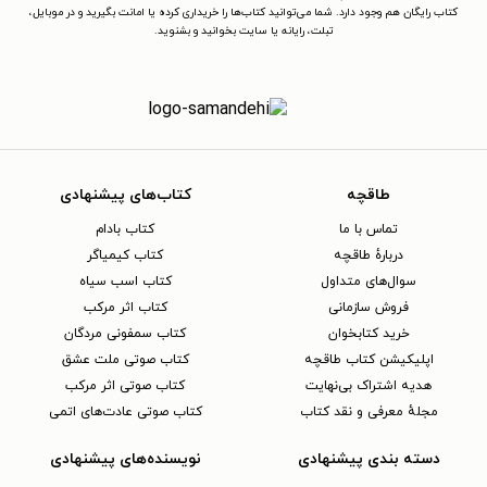
کتاب رایگان هم وجود دارد. شما می‌توانید کتاب‌ها را خریداری کرده یا امانت بگیرید و در موبایل،
نظامی سفارت بریتانیا در واشنگتن برگزید.
تبلت، رایانه یا سایت بخوانید و بشنوید.
دال پس از حضور در آمریکا و دیدن
وضعیت مرفه مردم آمریکا شگفت‌زده
شد. او وضعیت سخت مردم بریتانیا و
اروپا را که جنگ بر آنان تحمیل کرده بود،
طاقچه
کتاب‌های پیشنهادی
با رفاه آمریکایی‌ها مقایسه ‌کرد و
ناخرسندی بر او چیره ‌شد. رولد در آمریکا
تماس با ما
کتاب بادام
دربارهٔ طاقچه
کتاب کیمیاگر
با فارستر رمان‌نویس مشهور انگلیسی که
سوال‌های متداول
کتاب اسب سیاه
فعالیت اطلاعاتی می‌کرد، ملاقات نمود و
فروش سازمانی
کتاب اثر مرکب
با او همراه شد تا به فعالیت تبلیغی برای
خرید کتابخوان
کتاب سمفونی مردگان
اپلیکیشن کتاب طاقچه
کتاب صوتی ملت عشق
متفقین بپردازد. فارستر درخواست
هدیه اشتراک بی‌نهایت
کتاب صوتی اثر مرکب
نشریه‌ی ستردی‌ایونینگ پست را که از او
مجلهٔ معرفی و نقد کتاب
کتاب صوتی عادت‌های اتمی
داستانی بر اساس تجربیات دال خواسته
دسته بندی پیشنهادی
نویسنده‌های پیشنهادی
بود اجابت کرد. فارستر از دال خواست