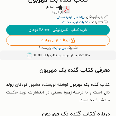
کتاب گنده بک مهربون
۱.۰ امتیاز
(از ۱ رأی)
پدیدآورندگان:
رولد دال
،
زهره مستی
انتشارات:
انتشارات نوید حکمت
خرید کتاب الکترونیکی
|
۱۱۸,۰۰۰
تومان
دریافت از بی‌نهایت
اشتراک
بی‌نهایت
چیست؟
٪۳۰ تخفیف اولین خرید کتاب با کد
OFF30
معرفی کتاب گنده بک مهربون
کتاب
گنده بک مهربون
نوشته نویسنده مشهور کودکان
رولد
دال
است و با ترجمه
زهره مستی
در انتشارات نوید حکمت
منتشر شده است.
درباره کتاب گنده بک مهربون