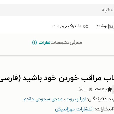
نوشته
اشتراک بی‌نهایت
معرفی
مشخصات
نظرات (۱)
 خوردن خود باشید (فارسی - انگلیسی)
اب مراقب خوردن خود باشید (فارسی 
۵.۰ امتیاز
(از ۲ رأی)
پدیدآورندگان:
لورا پیروت
،
مهدی سجودی مقدم
انتشارات:
انتشارات مهراندیش