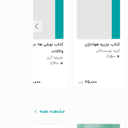
کتاب جزیره هواداران
کتاب نوبلی ها؛ درک
کتاب
گروه نویسندگان
والکات
نفیس
٫۰
)
۱
(
۵٫۰
علیرضا آبیز
)
۱
(
۴٫۰
۲۵,۰۰۰
ت
۴۵,۰۰۰
ت
مشاهده همه