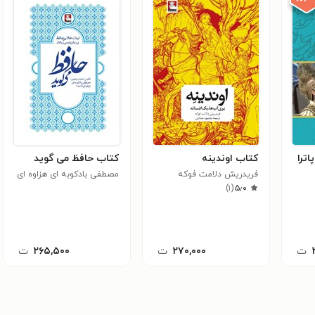
اترا
کتاب اوندینه
کتاب حافظ می گوید
فریدریش دلامت فوکه
مصطفی بادكوبه ای هزاوه ای
)
۱
(
۵٫۰
ت
۲۷۰,۰۰۰
ت
۲۶۵,۵۰۰
ت