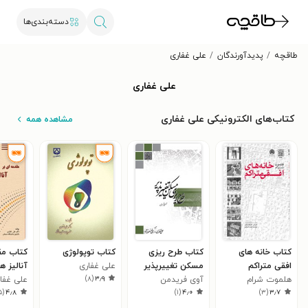
دسته‌بندی‌ها
طاقچه
پدیدآورندگان
علی غفاری
علی غفاری
کتاب‌های الکترونیکی علی غفاری
مشاهده همه
کتاب خانه های
کتاب طرح ریزی
کتاب توپولوژی
کتاب مق
افقی متراکم
مسکن تغییرپذیر
علی غفاری
آنالیز ه
)
۸
(
۳٫۹
هلموت شرام
آوی فریدمن
علی غفا
۵
(
۴٫۸
)
۱
(
۴٫۰
)
۳
(
۳٫۷