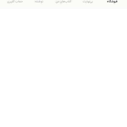
فروشگاه
بی‌نهایت
کتاب‌های من
نوشته
حساب کاربری
دانلود اپلیکیشن طاقچه
... موارد دیگر
مشاهدهٔ دیگر نسخه‌های طاقچه