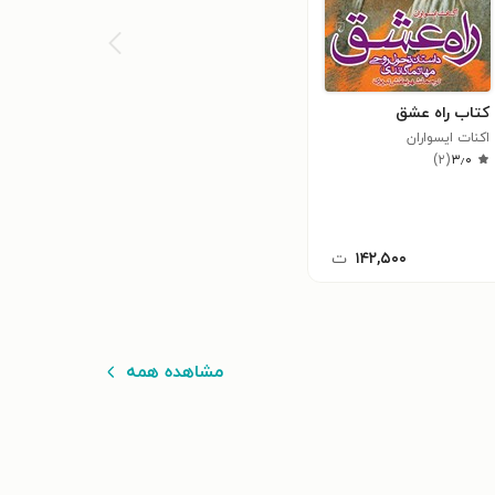
کتاب راه عشق
اکنات ایسواران
)
۲
(
۳٫۰
۱۴۲,۵۰۰
ت
مشاهده همه