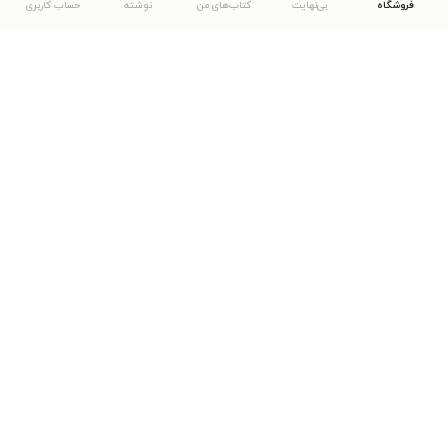
فروشگاه
بی‌نهایت
کتاب‌های من
نوشته
حساب کاربری
دانلود اپلیکیشن طاقچه
... موارد دیگر
مشاهدهٔ دیگر نسخه‌های طاقچه