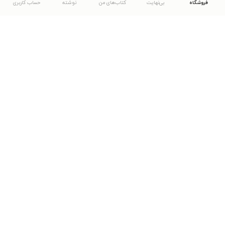
فروشگاه
بی‌نهایت
کتاب‌های من
نوشته
حساب کاربری
دانلود اپلیکیشن طاقچه
... موارد دیگر
مشاهدهٔ دیگر نسخه‌های طاقچه