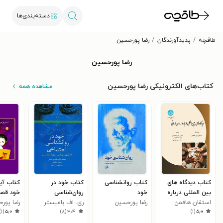
دسته‌بندی‌ها
طاقچه
پدیدآورندگان
رضا پورحسین
رضا پورحسین
کتاب‌های الکترونیکی رضا پورحسین
مشاهده همه
کتاب دیدگاه های
کتاب روانشناسی
کتاب خود در
کتاب آیا
بین المللی درباره
خود
روان‌شناسی
خود قصه
استفان هافمن
روان درمانی
رضا پورحسین
اجتماعی
ری. اف بامیستر
رضا پور
)
۱
(
۵٫۰
)
۸
(
۳٫۴
)
۱
(
۵٫۰