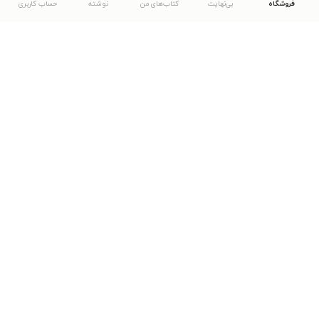
فروشگاه
بی‌نهایت
کتاب‌های من
نوشته
حساب کاربری
دانلود اپلیکیشن طاقچه
... موارد دیگر
مشاهدهٔ دیگر نسخه‌های طاقچه