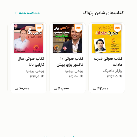
کتاب‌های شادن پژواک
مشاهده همه
کتاب صوتی قدرت
کتاب صوتی ۱۰
کتاب صوتی سال
کتا
عادات
فاکتور برای پیش
کارایی بالا
اقت
چارلز داهیگ
برندن برچارد
بینی موفقیت
برندن برچارد
راب
۹
)
۲
(
۳٫۵
)
۵
(
۳٫۲
)
۱۷
(
۳٫۵
۴۲,۰۰۰
ت
۴۰,۰۰۰
ت
۶۰,۰۰۰
ت