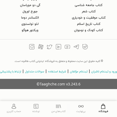
کتاب جامعه شناسی
گی دو موپاسان
کتاب شعر
جورج اورول
کتاب موفقیت و خودیاری
الکساندر دوما
کتاب تاریخ اسلام
لئو تولستوی
کتاب کودک و نوجوان
ویکتور هوگو
© کلیه حقوق این سایت محفوظ و متعلق به فروشگاه اینترنتی کتاب طاقچه است.
|
|
|
|
ورود و ثبت‌نام ناشران
ثبت‌نام مؤلفان
شرایط استفاده
سوالات متداول
ارتباط با پشتیبانی
©Taaghche.com
v
3.243.6
فروشگاه
بی‌نهایت
کتاب‌های من
نوشته
حساب کاربری