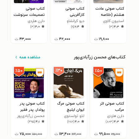
کتاب صوتی عادت
کتاب صوتی
کتاب صوتی
کتا
هشتم (خلاصه
کارآفرینی
تصمیمات سرنوشت
باهو
کتاب)
استیون کاوی
دیو کرانشاو
ساز
دارن هاردی
بهتر
چار
۰
)
۳
(
۴٫۰
)
۹
(
۲٫۴
)
۳
(
۴٫۳
۱۹,۸۰۰
ت
۴۲,۰۰۰
ت
۴۳,۰۰۰
ت
کتاب‌های محسن زرآبادی‌پور
مشاهده همه
٪۳۰
٪۵۰
٪۵۰
کتاب صوتی اثر
کتاب صوتی مرگ
کتاب صوتی پدر
کتا
مرکب
ایوان ایلیچ
پولدار، پدر فقیر
فکر
دارن هاردی
لئو تولستوی
محسن زرآبادی‌پور
دیو
۲
)
۴۹۵
(
۴٫۱
)
۶۸۲
(
۴٫۰
)
۸۰۳
(
۴٫۳
۹۹,۵۰۰
ت
۱۱۳,۴۰۰
ت
۷۵,۰۰۰
ت
۰
۱۵۰,۰۰۰
۱۶۲,۰۰۰
۱۹۹,۰۰۰