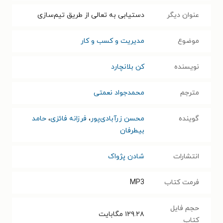
عنوان دیگر
دستیابی به تعالی از طریق تیم‌سازی
موضوع
مدیریت و کسب و کار
نویسنده
کن بلانچارد
مترجم
محمدجواد نعمتی
گوینده
محسن زرآبادی‌پور
،
فرزانه فائزی
،
حامد
بیطرفان
انتشارات
شادن پژواک
فرمت کتاب
MP3
حجم فایل
۱۲۹.۲۸
مگابایت
کتاب