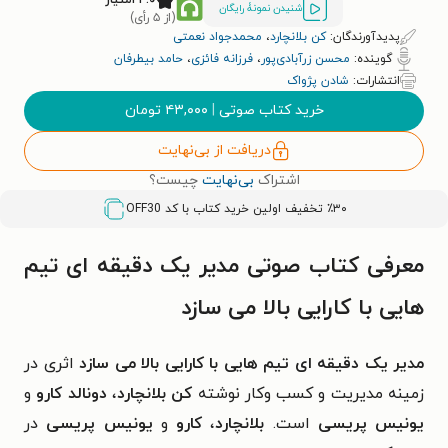
شنیدن نمونۀ رایگان
(از ۵ رأی)
پدیدآورندگان:
کن بلانچارد
،
محمدجواد نعمتی
گوینده:
محسن زرآبادی‌پور
،
فرزانه فائزی
،
حامد بیطرفان
انتشارات:
شادن پژواک
خرید کتاب صوتی
|
۴۳,۰۰۰
تومان
دریافت از بی‌نهایت
اشتراک
بی‌نهایت
چیست؟
٪۳۰ تخفیف اولین خرید کتاب با کد
OFF30
معرفی کتاب صوتی مدیر یک دقیقه ای تیم
هایی با کارایی بالا می سازد
مدیر یک دقیقه ای تیم هایی با کارایی بالا می سازد
اثری در
زمینه مدیریت و کسب وکار نوشته
کن بلانچارد
،
دونالد کارو
و
یونیس پریسی
است.
بلانچارد
،
کارو
و
یونیس پریسی
در