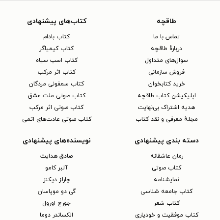
طاقچه
کتاب‌های پیشنهادی
تماس با ما
کتاب بادام
دربارهٔ طاقچه
کتاب کیمیاگر
سوال‌های متداول
کتاب اسب سیاه
فروش سازمانی
کتاب اثر مرکب
خرید کتابخوان
کتاب سمفونی مردگان
اپلیکیشن کتاب طاقچه
کتاب صوتی ملت عشق
هدیه اشتراک بی‌نهایت
کتاب صوتی اثر مرکب
مجلهٔ معرفی و نقد کتاب
کتاب صوتی عادت‌های اتمی
دسته بندی پیشنهادی
نویسنده‌های پیشنهادی
رمان عاشقانه
صادق هدایت
کتاب‌ صوتی
آلبر کامو
نمایشنامه
چارلز دیکنز
کتاب جامعه شناسی
گی دو موپاسان
کتاب شعر
جورج اورول
کتاب موفقیت و خودیاری
الکساندر دوما