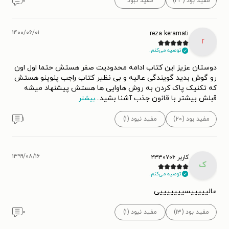
مفید بود (۴۳)
مفید نبود
۰
۱۴۰۰/۰۶/۰۱
reza keramati
r
توصیه می‌کنم.
دوستان عزیز این کتاب ادامه محدودیت صفر هستش حتما اول اون
رو گوش بدید گویندگی عالیه و بی نظیر کتاب راجب پنوپنو هستش
که تکنیک پاک کردن به روش هاوایی ها هستش پیشنهاد میشه
قبلش بیشتر با قانون جذب آشنا بشید
...
بیشتر
مفید بود (۲۰)
مفید نبود (۱)
۱
۱۳۹۹/۰۸/۱۶
کاربر ۲۳۳۰۷۰۶
ک
توصیه می‌کنم.
عالیییییسیییییییی
مفید بود (۱۳)
مفید نبود (۱)
۰