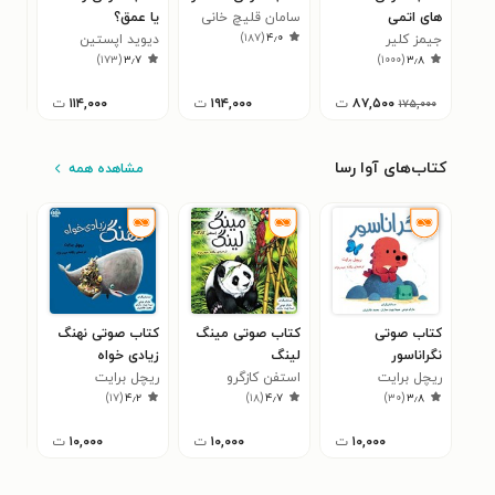
های اتمی
سامان قلیچ خانی
یا عمق؟
مرک
)
۱۸۷
(
۴٫۰
جیمز کلیر
دیوید اپستین
سام
۱
)
۱۷۳
(
۳٫۷
)
۱۰۰۰
(
۳٫۸
۸۷,۵۰۰
ت
۱۹۴,۰۰۰
ت
۱۱۴,۰۰۰
ت
۱۷۵,۰۰۰
کتاب‌های آوا رسا
مشاهده همه
کتاب صوتی
کتاب صوتی مینگ
کتاب صوتی نهنگ
کتا
نگراناسور
لینگ
زیادی‌ خواه
شلخ
ریچل برایت
استفن کازگرو
ریچل برایت
لور
۳
)
۱۷
(
۴٫۲
)
۱۸
(
۴٫۷
)
۳۰
(
۳٫۸
۱۰,۰۰۰
ت
۱۰,۰۰۰
ت
۱۰,۰۰۰
ت