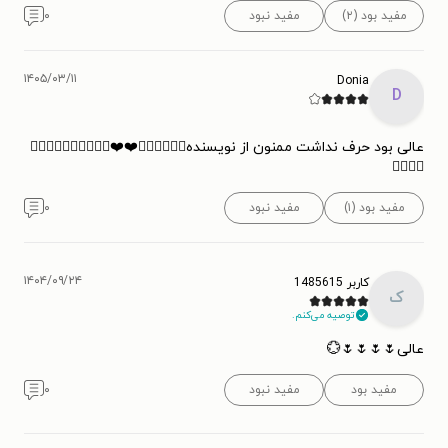
مفید بود (۲)
مفید نبود
۰
۱۴۰۵/۰۳/۱۱
Donia
D
عالی بود حرف نداشت ممنون از نویسنده🌷🌷🌷🌷🌷🌹❤️❤️👌🏻👌🏻👌🏻👌🏻👌🏻
👌🏻👌🏻
مفید بود (۱)
مفید نبود
۰
۱۴۰۴/۰۹/۲۴
کاربر 1485615
ک
توصیه می‌کنم.
عالی🌷🌷🌷🌷💮
مفید بود
مفید نبود
۰