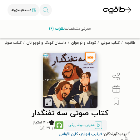
دسته‌بندی‌ها
با کد تخفیف OFF30 اولین کتاب الکترونیکی یا صوتی‌ات را با ۳۰٪
معرفی
مشخصات
نظرات (۶)
تخفیف از طاقچه دریافت کن.
طاقچه
کتاب صوتی
کودک و نوجوان
داستان کودک و نوجوانان
کتاب صوتی سه
کتاب صوتی سه تفنگدار
۴.۰ امتیاز
شنیدن نمونۀ رایگان
(از ۳۱ رأی)
پدیدآورندگان:
فیلیپ اِدواردز
،
کارن اقوامی