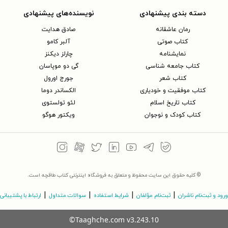
دسته بندی پیشنهادی
نویسنده‌های پیشنهادی
رمان عاشقانه
صادق هدایت
کتاب‌ صوتی
آلبر کامو
نمایشنامه
چارلز دیکنز
کتاب جامعه شناسی
گی دو موپاسان
کتاب شعر
جورج اورول
کتاب موفقیت و خودیاری
الکساندر دوما
کتاب تاریخ اسلام
لئو تولستوی
کتاب کودک و نوجوان
ویکتور هوگو
© کلیه حقوق این سایت محفوظ و متعلق به فروشگاه اینترنتی کتاب طاقچه است.
|
|
|
|
ورود و ثبت‌نام ناشران
ثبت‌نام مؤلفان
شرایط استفاده
سوالات متداول
ارتباط با پشتیبانی
©Taaghche.com
v
3.243.10