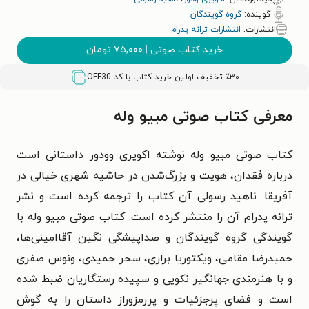
گوینده:
گروه گویندگان
انتشارات:
انتشارات ترانه پدرام
خرید کتاب صوتی
|
۷۵,۰۰۰
تومان
٪۳۰ تخفیف اولین خرید کتاب با کد
OFF30
معرفی کتاب صوتی مبیو وله
کتاب صوتی مبیو وله نوشته اکویری وودور داستانی است
درباره فقدان، هویت و بزرگ‌شدن در حاشیه شهری خیالی در
آفریقا. ناهید رسولی آن کتاب را ترجمه کرده است و نشر
ترانه پدرام آن را منتشر کرده است. کتاب صوتی مبیو وله با
گویندگی گروه گویندگان و صداپیشگی نگین آقاامینی‌ها،
حمیدرضا مقامی، ویکتوریا براری، سحر حمیدی، ونوس صفری
و با هنرمندی جهانگیر نکویی و سپیده رستگاریان ضبط شده
است و فضای پرجزئیات و پررمزوراز داستان را به گوش