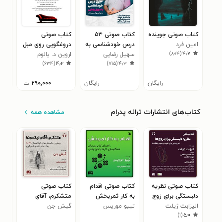
کتاب صوتی جوینده
کتاب صوتی ۵۳
کتاب صوتی
کتا
امین فرد
درس خودشناسی به
دروغگویی روی مبل
پرن
)
۸۰۴
(
۴٫۷
سهیل رضایی
روش پروفسور
اروین د. یالوم
براد
۴
)
۶۳۴
(
۴٫۲
)
۷۱۵
(
۴٫۳
یونگ
رایگان
رایگان
۲۹۰,۰۰۰
ت
کتاب‌های انتشارات ترانه پدرام
مشاهده همه
کتاب صوتی نظریه
کتاب صوتی اقدام
کتاب صوتی
کتا
دلبستگی برای زوج‌
به کار ثمربخش
متشکرم، آقای
گرگ
ها
الیزابت ژیلت
تیبو موریس
نیکسون!
گیش جن
)
۱
(
۵٫۰