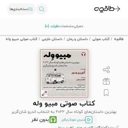
دسته‌بندی‌ها
با کد تخفیف OFF30 اولین کتاب الکترونیکی یا صوتی‌ات را با ۳۰٪
معرفی
مشخصات
نظرات (۰)
تخفیف از طاقچه دریافت کن.
طاقچه
کتاب صوتی
داستان و رمان
داستان خارجی
کتاب صوتی مبیو وله
کتاب صوتی مبیو وله
بهترین داستان‌های کوتاه سال ۲۰۲۲ به انتخاب اندرو شان‌گریر
بدون نظر
شنیدن نمونۀ رایگان
پدیدآورندگان:
اکویری ودور
،
ناهید رسولی