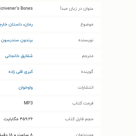
عنوان در زبان مبدأ
Scrivener's Bones
موضوع
رمان
،
داستان خارج
نویسنده
برندون سندرسون
مترجم
شقایق خانجانی
گوینده
کبری قلی زاده
انتشارات
واوخوان
فرمت کتاب
MP3
حجم فایل کتاب
۴۵۹.۲۶
مگابایت
مدت‌زمان
۸ ساعت و ۱۸ دقیقه