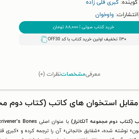
گوینده:
کبری قلی زاده
انتشارات:
واوخوان
خرید کتاب صوتی
|
۸۸,۰۰۰
تومان
٪۳۰ تخفیف اولین خرید کتاب با کد
OFF30
معرفی
مشخصات
نظرات (۰)
مقابل استخوان‌ های کاتب (کتاب دوم مجم
ب (کتاب دوم مجموعه آلکاتراز)
با عنوان اصلی
crivener's Bones
ن» نوشته شده، «شقایق خانجانی» آن را ترجمه کرده و «کبری قلی