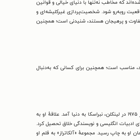
اند که مخاطب نه‌تنها با دنیای خیالی و قوانین
عیت روبه‌رو شود. شخصیت‌پردازی غیرکلیشه‌ای و
نی متفاوت و پرهیجان هستند، شنیدنی است؛ همچنین
رند، مناسب است؛ همچنین برای کسانی که به‌دنبال
«برندون سندرسون» (Brandon Sanderson) نویسندهٔ آمریکایی ژانرهای فانتزی و علمی - تخیلی است که در ۱۹ دسامبر ۱۹۷۵ در لینکلن، نبراسکا به دنیا آمد. علاقهٔ او به
ای ادبیات انگلیسی و نویسندگی خلاق تحصیل کرد.
مجموعهٔ «آلکاتراز» به قلم او