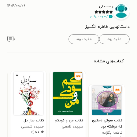
۱۴۰۴/۰۸/۰۶
ر.حسینی
توصیه می‌کنم.
داستانهایی خاطره انگـــیز
مفید بود
مفید نبود
۰
کتاب‌های مشابه
کتاب صوتی دختری
کتاب من و کودکم
کتاب ساز دل
کتا
که فرشته بود
سپیده لامعی
حمیده شمسی
خرگ
)
۱
(
۵٫۰
فاطمه بگزاده
آقمشهدی
دیو