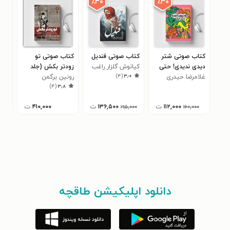
٪۳۰
٪۳۰
کتاب صوتی شتر
کتاب صوتی قندیل
کتاب صوتی تو
کتا
دیدی ندیدی! حتی
کیانوش گلزار راغب
زودتر بکش (جلد
گرگ
)
۴
(
۳٫۰
خر و گربه
غلامرضا حیدری
چهارم)
رونین برگمن
غلا
جز 
۰
)
۴
(
۳٫۸
ابهری
مرغ
حید
۱۱۲,۰۰۰
ت
۱۳۶,۵۰۰
ت
۴۱۰,۰۰۰
ت
۱۹۵,۰۰۰
۱۶۰,۰۰۰
دانلود اپلیکیشن طاقچه