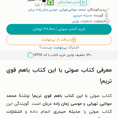
شنیدن نمونۀ رایگان
(از ۶ رأی)
پدیدآورندگان:
محمد جولایی‌تهرانی
،
موسی زمان زاده دربان
گوینده:
حدیثه حیدری
انتشارات:
انتشارات نوژین
خرید کتاب صوتی
|
۳۸,۹۰۰
تومان
دریافت از بی‌نهایت
اشتراک
بی‌نهایت
چیست؟
٪۳۰ تخفیف اولین خرید کتاب با کد
OFF30
معرفی کتاب صوتی با این کتاب باهم قوی
تریم!
کتاب صوتی
با این کتاب باهم قوی تریم!
نوشتهٔ
محمد
جولایی تهرانی
و
موسی زمان زاده دربان
است. گویندگی این
کتاب صوتی را
حدیثه حیدری
انجام داده و
انتشارات