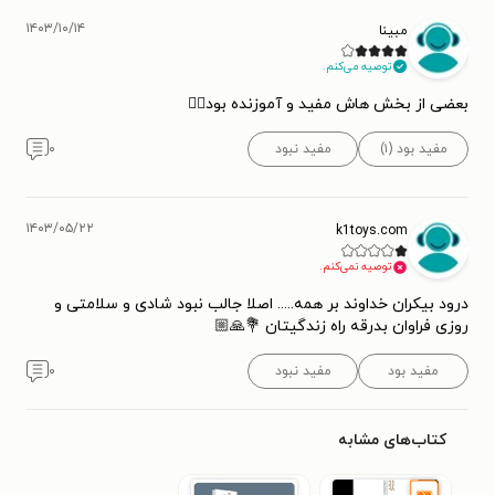
۱۴۰۳/۱۰/۱۴
مبینا
توصیه می‌کنم.
بعضی از بخش هاش مفید و آموزنده بود👌🏻
مفید بود (۱)
مفید نبود
۰
۱۴۰۳/۰۵/۲۲
k1toys.com
توصیه نمی‌کنم.
درود بیکران خداوند بر همه..... اصلا جالب نبود شادی و سلامتی و
روزی فراوان بدرقه راه زندگیتان 💐🙏🏼
مفید بود
مفید نبود
۰
کتاب‌های مشابه