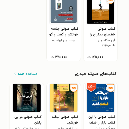
کتاب صوتی
کتاب صوتی جلسه
خطاهای دیگران را
خوانش و گفت‌ و گو
ببخشیم
آن مکاسیل
امیرحسین ابراهیم
رمان سیاسی ظلمت
)
۲
(
۳٫۰
نیمروز
۱۷۵,۰۰۰
ت
۲۷۰,۰۰۰
ت
کتاب‌های حدیثه حیدری
مشاهده همه
٪۵۰
کتاب صوتی با این
کتاب صوتی لبخند
کتاب صوتی در پی
کتا
کتاب بازار را قبضه
خورشید
پایان
آدم
کنید!
جو گرین بلات
عاطفه منجزی
مهبد قناعت‌پیشه
ضحی