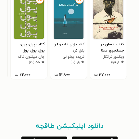
کتاب انسان در
کتاب زنی که دریا را
کتاب پول، پول،
کتا
جستجوی معنا
بغل کرد
پول، پول، پول
جان
۸
ویکتور فرانکل
فریده پهلوانی
جان میلتون فاگ
)
۲۰
(
۳٫۵
)
۱۰
(
۲٫۹
)
۹
(
۳٫۱
۳۷,۰۰۰
ت
۱۳,۸۰۰
ت
۲۲,۰۰۰
ت
دانلود اپلیکیشن طاقچه