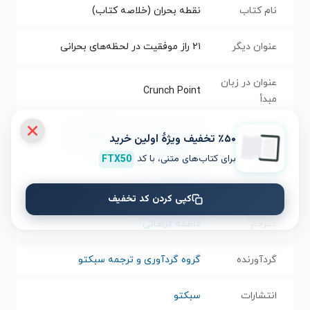
نام کتاب
نقطه بحران (خلاصه کتاب)
عنوان دیگر
۲۱ راز موفقیت در لحظه‌های بحرانی
عنوان در زبان
Crunch Point
مبدأ
موضوع
مدیریت و کسب و کار
،
موفقیت و
٪۵۰ تخفیف ویژۀ اولین خرید
خودیاری
،
خلاصه کتاب
برای کتاب‌های متنی، با کد
FTX50
نویسنده
برایان تریسی
کپی کردن کد تخفیف
مترجم
فاطمه فراهانی
گردآورنده
گروه گردآوری و ترجمه سبکتو
انتشارات
سبکتو