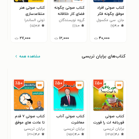
کتاب صوتی افراد
کتاب صوتی چگونه
کتاب صوتی هنر
کتا
موفق چگونه فکر
فضای کار خلاقانه
متقاعدسازی
نرد
می‌ کنند
جان. سی مکسول
شاد و پربازده
گروه نویسندگان
تونی الساندرا
مشتری برای فروش
جان
)
۱۵
(
۲٫۷
)
۱
(
۱٫۰
)
۹
(
۴٫۰
داشته باشیم
سایت هاو کن یو
بیشتر
۴۰,۰۰۰
ت
۱۲,۰۰۰
ت
۲۷,۰۰۰
ت
کتاب‌های برایان تریسی
مشاهده همه
٪۵۰
٪۵۰
٪۵۰
کتاب صوتی
کتاب صوتی آداب
کتاب صوتی ۷ قدم
کتا
قورباغه ات را قورت
معاشرت
تا عادت های موفق
قور
بده!
برایان تریسی
برایان تریسی
برایان تریسی
برا
۰
)
۳۶۰
(
۴٫۲
)
۱۹۵۶
(
۴٫۰
)
۲۴۵۶
(
۴٫۱