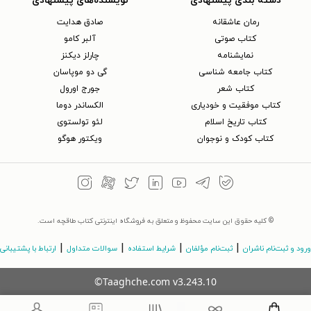
دسته بندی پیشنهادی
نویسنده‌های پیشنهادی
رمان عاشقانه
صادق هدایت
کتاب‌ صوتی
آلبر کامو
نمایشنامه
چارلز دیکنز
کتاب جامعه شناسی
گی دو موپاسان
کتاب شعر
جورج اورول
کتاب موفقیت و خودیاری
الکساندر دوما
کتاب تاریخ اسلام
لئو تولستوی
کتاب کودک و نوجوان
ویکتور هوگو
© کلیه حقوق این سایت محفوظ و متعلق به فروشگاه اینترنتی کتاب طاقچه است.
|
|
|
|
ورود و ثبت‌نام ناشران
ثبت‌نام مؤلفان
شرایط استفاده
سوالات متداول
ارتباط با پشتیبانی
©Taaghche.com
v
3.243.10