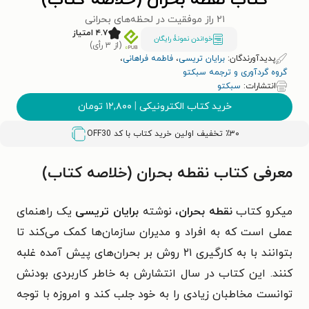
کتاب نقطه بحران (خلاصه کتاب)
۲۱ راز موفقیت در لحظه‌های بحرانی
۴.۷ امتیاز
خواندن نمونۀ رایگان
(از ۳ رأی)
پدیدآورندگان:
برایان تریسی
،
فاطمه فراهانی
،
گروه گردآوری و ترجمه سبکتو
انتشارات:
سبکتو
خرید کتاب الکترونیکی
|
۱۲,۸۰۰
تومان
٪۳۰ تخفیف اولین خرید کتاب با کد
OFF30
معرفی کتاب نقطه بحران (خلاصه کتاب)
میکرو کتاب
نقطه بحران
، نوشته
برایان تریسی
یک راهنمای
عملی است که به افراد و مدیران سازمان‌ها کمک می‌کند تا
بتوانند با به کارگیری ۲۱ روش بر بحران‌های پیش آمده غلبه
کنند. این کتاب در سال انتشارش به خاطر کاربردی بودنش
توانست مخاطبان زیادی را به خود جلب کند و امروزه با توجه