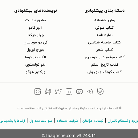
دسته بندی پیشنهادی
نویسنده‌های پیشنهادی
رمان عاشقانه
صادق هدایت
کتاب‌ صوتی
آلبر کامو
نمایشنامه
چارلز دیکنز
کتاب جامعه شناسی
گی دو موپاسان
کتاب شعر
جورج اورول
کتاب موفقیت و خودیاری
الکساندر دوما
کتاب تاریخ اسلام
لئو تولستوی
کتاب کودک و نوجوان
ویکتور هوگو
© کلیه حقوق این سایت محفوظ و متعلق به فروشگاه اینترنتی کتاب طاقچه است.
|
|
|
|
ورود و ثبت‌نام ناشران
ثبت‌نام مؤلفان
شرایط استفاده
سوالات متداول
ارتباط با پشتیبانی
©Taaghche.com
v
3.243.11