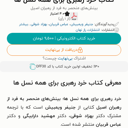
کتاب خرد رهبری برای همه نسل ها
بینش‌های منحصر به فرد از رهبران اصیل
۴.۰ امتیاز
(از ۱ رأی)
پدیدآورندگان:
جنیفر ویمبیش
،
عباس قربیان
،
بهزاد شوقی
...
بیشتر
انتشارات:
انتشارات راز نهان
خرید کتاب الکترونیکی
|
۹,۵۰۰
تومان
دریافت از بی‌نهایت
اشتراک
بی‌نهایت
چیست؟
٪۳۰ تخفیف اولین خرید کتاب با کد
OFF30
معرفی کتاب خرد رهبری برای همه نسل ها
خرد رهبری برای همه نسل ها؛ بینش‌های منحصر به فرد از
رهبران اصیل
کتابی از
جنیفر ویمبیش
است که با ترجمه
مشترک
دکتر
بهزاد شوقی
،
دکتر
مهشید دارابیگی
و
دکتر
عباس قربیان
منتشر شده است.