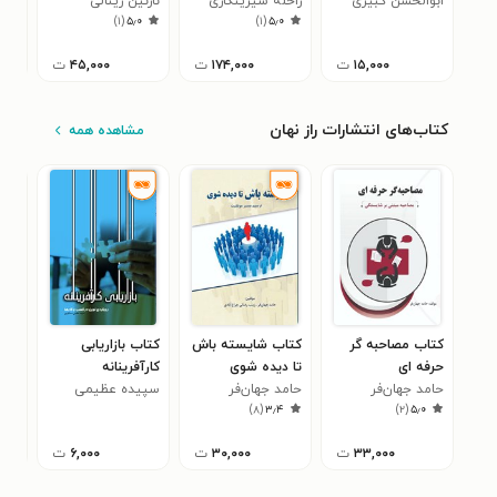
ابوالحسن کبیری
راحله شیرینکاری
درمان بیماری های
نازنین زینالی
ایان
)
۱
(
۵٫۰
)
۱
(
۵٫۰
اعصاب و روان
۱۵,۰۰۰
ت
۱۷۴,۰۰۰
ت
۴۵,۰۰۰
ت
کتاب‌های انتشارات راز نهان
مشاهده همه
کتاب مصاحبه گر
کتاب شایسته باش
کتاب بازاریابی
کتا
حرفه ای
تا دیده شوی
کارآفرینانه
قان
حامد جهان‌فر
حامد جهان‌فر
سپیده عظیمی
ناز
زندگ
۰
)
۸
(
۳٫۴
)
۲
(
۵٫۰
دستگردی
اچ 
۳۳,۰۰۰
ت
۳۰,۰۰۰
ت
۶,۰۰۰
ت