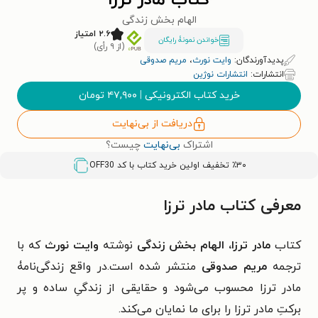
کتاب مادر ترزا
الهام بخش زندگی
۲.۶ امتیاز
خواندن نمونۀ رایگان
(از ۹ رأی)
پدیدآورندگان:
وایت نورث
،
مریم صدوقی
انتشارات:
انتشارات نوژین
خرید کتاب الکترونیکی
|
۴۷,۹۰۰
تومان
دریافت از بی‌نهایت
اشتراک
بی‌نهایت
چیست؟
٪۳۰ تخفیف اولین خرید کتاب با کد
OFF30
معرفی کتاب مادر ترزا
کتاب
مادر ترزا، الهام بخش زندگی
نوشته
وایت نورث
که با
ترجمه
مریم صدوقی
منتشر شده است.در واقع زندگی‌نامۀ
مادر ترزا محسوب می‌شود و حقایقی از زندگیِ ساده و پر
برکتِ مادر ترزا را برای ما نمایان می‌کند.