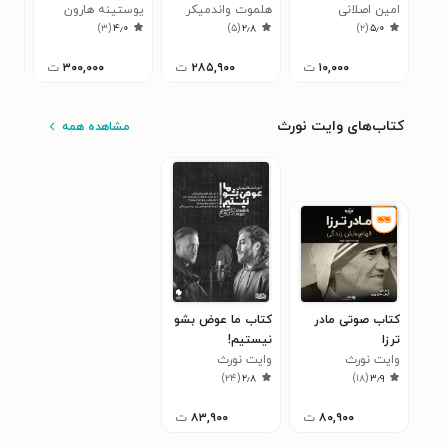
امین اصلانی
هلموت واندمیکر
یوستینه هارون
محم
۹
)
۳
(
۴٫۰
)
۵
(
۲٫۸
)
۲
(
۵٫۰
مهدوی
۱۰,۰۰۰
ت
۲۸۵,۹۰۰
ت
۳۰۰,۰۰۰
ت
کتاب‌های وایت نورث
مشاهده همه
کتاب صوتی مادر
کتاب ما عوض بشو
ترزا
نیستیم!
وایت نورث
وایت نورث
)
۲۴
(
۲٫۸
)
۱۸
(
۳٫۹
۸۰,۹۰۰
ت
۸۳,۹۰۰
ت