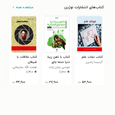
کتاب‌های انتشارات نوژین
مشاهده همه
کتاب نجات علم
کتاب با ذهن زیبا،
کتاب ملاقات با
کتا
آینیسا رامیرز
دنیا حتما جای
شیطان
کتا
قشنگیه!
موسی زمان زاده
نعمت الله سلیمانی
موس
است
۰
)
۱
(
۴٫۰
)
۱
(
۲٫۰
دربان
خواه
دربا
باش
۵۳,۹۰۰
ت
۲۷,۹۰۰
ت
۴۴,۹۰۰
ت