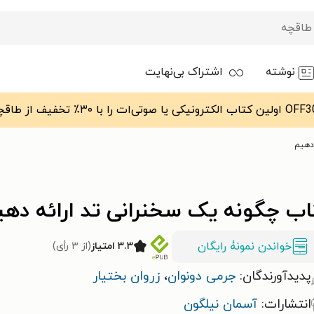
نوشته
اشتراک بی‌نهایت
دهیم
اب چگونه یک سخنرانی تد ارائه دهی
خواندن نمونۀ رایگان
۳.۳ امتیاز
(از ۳ رأی)
پدیدآورندگان:
جرمی دونوان
،
زروان بختیار
انتشارات:
آسمان نیلگون