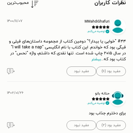
نظرات کاربران
محبوب‌ترین
۱۴۰۰/۱۱/۰۷
MMahdiGhafuri
توصیه می‌کنم.
#۴۴ "خوابی یا بیدار؟" دومین کتاب از مجموعه داستان‌های فیلی و
فیگی بود که خواندم. این کتاب با نام انگلیسی "I will take a nap"
در سال ۲۰۱۵ چاپ شده است. تنها نقدی که داشتم، واژه "نحس" در
کتاب بود که
...
بیشتر
مفید بود (۱۱)
مفید نبود
۰
۱۴۰۲/۰۱/۲۶
حنانه بانو
توصیه می‌کنم.
برای دخترم جذاب بود
مفید بود (۲)
مفید نبود
۰