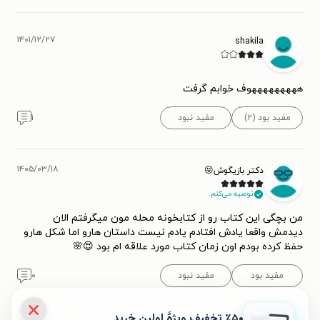
۱۴۰۱/۱۲/۲۷
shakila
هههههههههوف خوابم گرفت
مفید بود (۲)
مفید نبود
۱
۱۴۰۵/۰۳/۱۸
دکتر بازیگوش😝
توصیه می‌کنم.
من بچگی این کتاب رو از کتابخونه محله مون میگرفتم الان
دیدمش واقعا یادش افتادم یادم نیست داستان هارو اما شکل هارو
حفظ کرده بودم اون زمان کتاب مورد علاقه ام بود 😍🌸
مفید بود
مفید نبود
۰
٪۵۰ تخفیف ویژۀ اولین خرید