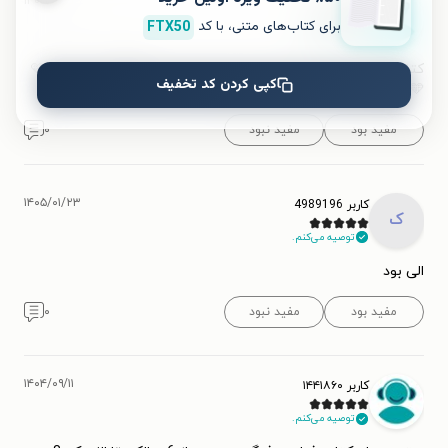
۱۴۰۵/۰۲/۲۷
Delwin...
برای کتاب‌های متنی، با کد
FTX50
توصیه می‌کنم.
کتاب عالی و با کیفیت همه قصه هاشو بخونید 🖤❤️💛💛🩷💜🧡🖕
کپی کردن کد تخفیف
🩵🙏🌹🥳🌈
مفید بود
مفید نبود
۰
۱۴۰۵/۰۱/۲۳
کاربر 4989196
ک
توصیه می‌کنم.
الی بود
مفید بود
مفید نبود
۰
۱۴۰۴/۰۹/۱۱
کاربر ۱۴۴۱۸۶۰
توصیه می‌کنم.