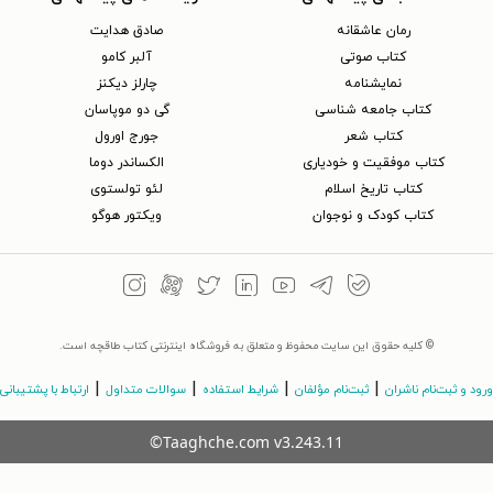
رمان عاشقانه
صادق هدایت
کتاب‌ صوتی
آلبر کامو
نمایشنامه
چارلز دیکنز
کتاب جامعه شناسی
گی دو موپاسان
کتاب شعر
جورج اورول
کتاب موفقیت و خودیاری
الکساندر دوما
کتاب تاریخ اسلام
لئو تولستوی
کتاب کودک و نوجوان
ویکتور هوگو
© کلیه حقوق این سایت محفوظ و متعلق به فروشگاه اینترنتی کتاب طاقچه است.
|
|
|
|
ورود و ثبت‌نام ناشران
ثبت‌نام مؤلفان
شرایط استفاده
سوالات متداول
ارتباط با پشتیبانی
©Taaghche.com
v
3.243.11