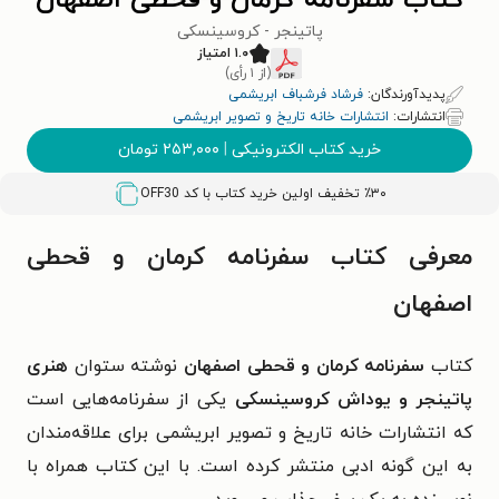
کتاب سفرنامه کرمان و قحطی اصفهان
پاتینجر - کروسینسکی
۱.۰ امتیاز
(از ۱ رأی)
پدیدآورندگان:
ف‍رش‍اد ف‍رش‍ب‍اف‌ اب‍ری‍ش‍م‍ی‌
انتشارات:
انتشارات خانه تاریخ و تصویر ابریشمی
خرید کتاب الکترونیکی
|
۲۵۳,۰۰۰
تومان
٪۳۰ تخفیف اولین خرید کتاب با کد
OFF30
معرفی کتاب سفرنامه کرمان و قحطی
اصفهان
کتاب
سفرنامه کرمان و قحطی اصفهان
نوشته ستوان
هنری
پاتینجر و یوداش کروسینسکی
یکی از سفرنامه‌هایی است
که انتشارات خانه تاریخ و تصویر ابریشمی برای علاقه‌مندان
به این گونه ادبی منتشر کرده است. با این کتاب همراه با