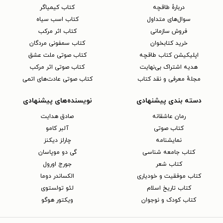
دربارهٔ طاقچه
کتاب کیمیاگر
سوال‌های متداول
کتاب اسب سیاه
فروش سازمانی
کتاب اثر مرکب
خرید کتابخوان
کتاب سمفونی مردگان
اپلیکیشن کتاب طاقچه
کتاب صوتی ملت عشق
هدیه اشتراک بی‌نهایت
کتاب صوتی اثر مرکب
مجلهٔ معرفی و نقد کتاب
کتاب صوتی عادت‌های اتمی
دسته بندی پیشنهادی
نویسنده‌های پیشنهادی
رمان عاشقانه
صادق هدایت
کتاب‌ صوتی
آلبر کامو
نمایشنامه
چارلز دیکنز
کتاب جامعه شناسی
گی دو موپاسان
کتاب شعر
جورج اورول
کتاب موفقیت و خودیاری
الکساندر دوما
کتاب تاریخ اسلام
لئو تولستوی
کتاب کودک و نوجوان
ویکتور هوگو