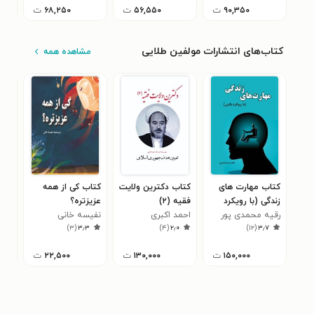
۹۰,۳۵۰
ت
۵۶,۵۵۰
ت
۶۸,۲۵۰
ت
کتاب‌های انتشارات مولفین طلایی
مشاهده همه
کتاب مهارت های
کتاب دکترین ولایت
کتاب کی از همه
کتا
زندگی (با رویکرد
فقیه (۲)
عزیزتره؟
مع
بالینی)
رقیه محمدی پور
احمد اکبری
نفیسه خانی
زین
۸
)
۳
(
۳٫۳
)
۴
(
۲٫۰
)
۱۲
(
۳٫۷
۱۵۰,۰۰۰
ت
۱۳۰,۰۰۰
ت
۲۲,۵۰۰
ت