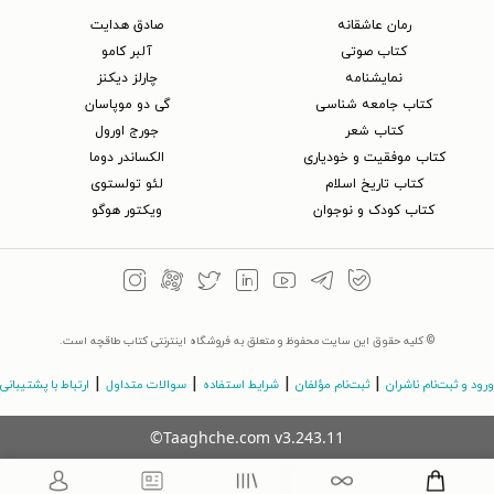
رمان عاشقانه
صادق هدایت
کتاب‌ صوتی
آلبر کامو
نمایشنامه
چارلز دیکنز
کتاب جامعه شناسی
گی دو موپاسان
کتاب شعر
جورج اورول
کتاب موفقیت و خودیاری
الکساندر دوما
کتاب تاریخ اسلام
لئو تولستوی
کتاب کودک و نوجوان
ویکتور هوگو
© کلیه حقوق این سایت محفوظ و متعلق به فروشگاه اینترنتی کتاب طاقچه است.
|
|
|
|
ورود و ثبت‌نام ناشران
ثبت‌نام مؤلفان
شرایط استفاده
سوالات متداول
ارتباط با پشتیبانی
©Taaghche.com
v
3.243.11