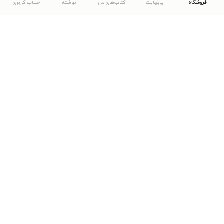
فروشگاه
بی‌نهایت
کتاب‌های من
نوشته
حساب کاربری
دانلود اپلیکیشن طاقچه
... موارد دیگر
مشاهدهٔ دیگر نسخه‌های طاقچه