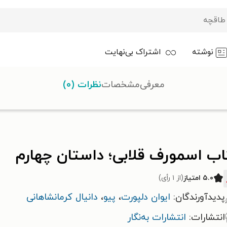
نوشته
اشتراک بی‌نهایت
معرفی
مشخصات
نظرات (۰)
قلابی؛ داستان چهارم
اب اسمورف قلابی؛ داستان چهارم
۵.۰ امتیاز
(از ۱ رأی)
پدیدآورندگان:
ایوان دلپورت
،
پیو
،
دانیال کرمانشاهانی
انتشارات:
انتشارات به‌نگار