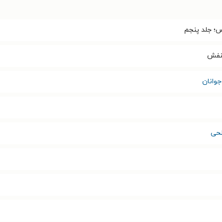
؛ جلد پنجم
نفش
وانان
طحی