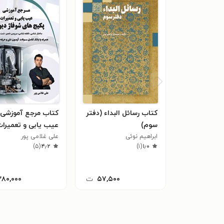
کتاب رسائل البداء (دفتر
کتاب مرجع آموزشی
سوم)
عیب یابی و تعمیرا
ابراهیم نوئی
علی غلامی پور
پکیج های شوفاژ دیو
)
۵
(
۴٫۲
)
۱
(
۱٫۰
۵۷,۵۰۰
ت
۲۸۰,۰۰۰