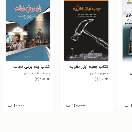
کتاب جعبه ابزار نظریه
کتاب پله برقی نجات
ت
جفری نیلون
پرستو آقامحمدی
)
۲
(
۴٫۵
)
۱
(
۲٫۰
اری
ت
۱۶۰,۰۰۰
ت
۱۰,۰۰۰
ت