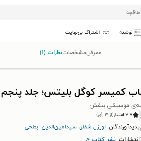
نوشته
اشتراک بی‌نهایت
معرفی
مشخصات
نظرات (۱)
کوگل بلیتس؛ جلد پنجم
اب کمیسر کوگل بلیتس؛ جلد پنجم
ه‌ی موسیقی بنفش
۳.۷ امتیاز
(از ۳ رأی)
پدیدآورندگان:
اورزل شفلر
،
سیدامین‌الدین ابطحی
انتشارات:
نشر کتاب چ