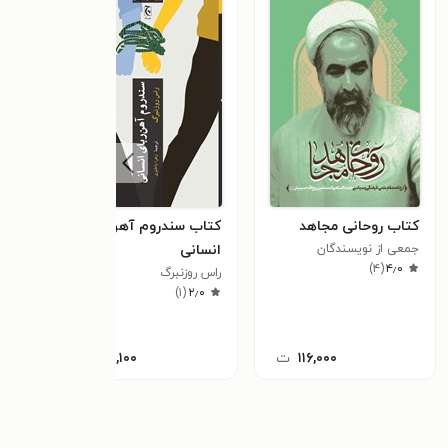
کتاب روحانی مجاهد
کتاب سندروم آهن ربای
کتاب
جمعی از نویسندگان
انسانی
سیدم
٫۰
)
۴
(
۴٫۰
راس روزنبرگ
)
۱
(
۲٫۰
۱۱۶,۰۰۰
ت
۸۶,۱۰۰
ت