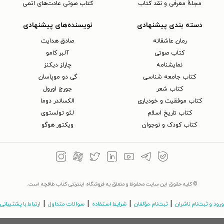
مجلهٔ معرفی و نقد کتاب
کتاب صوتی عادت‌های اتمی
دسته بندی پیشنهادی
نویسنده‌های پیشنهادی
رمان عاشقانه
صادق هدایت
کتاب‌ صوتی
آلبر کامو
نمایشنامه
چارلز دیکنز
کتاب جامعه شناسی
گی دو موپاسان
کتاب شعر
جورج اورول
کتاب موفقیت و خودیاری
الکساندر دوما
کتاب تاریخ اسلام
لئو تولستوی
کتاب کودک و نوجوان
ویکتور هوگو
© کلیه حقوق این سایت محفوظ و متعلق به فروشگاه اینترنتی کتاب طاقچه است.
|
|
|
|
ورود و ثبت‌نام ناشران
ثبت‌نام مؤلفان
شرایط استفاده
سوالات متداول
ارتباط با پشتیبانی