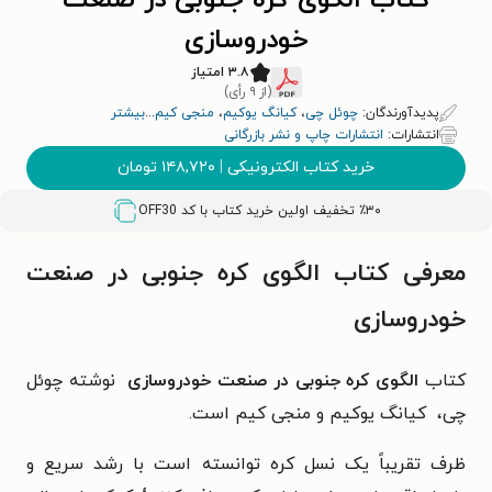
کتاب الگوی کره جنوبی در صنعت
خودروسازی
۳.۸ امتیاز
(از ۹ رأی)
پدیدآورندگان:
چوئل چی
،
کیانگ یوکیم
،
منجی کیم
...
بیشتر
انتشارات:
انتشارات چاپ و نشر بازرگانی
خرید کتاب الکترونیکی
|
۱۴۸,۷۲۰
تومان
٪۳۰ تخفیف اولین خرید کتاب با کد
OFF30
معرفی کتاب الگوی کره جنوبی در صنعت
خودروسازی
کتاب
الگوی کره جنوبی در صنعت خودروسازی
نوشته چوئل
چی، کیانگ یوکیم و منجی کیم است.
ظرف تقریباً یک نسل کره توانسته است با رشد سریع و