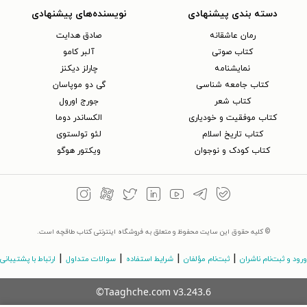
دسته بندی پیشنهادی
نویسنده‌های پیشنهادی
رمان عاشقانه
صادق هدایت
کتاب‌ صوتی
آلبر کامو
نمایشنامه
چارلز دیکنز
کتاب جامعه شناسی
گی دو موپاسان
کتاب شعر
جورج اورول
کتاب موفقیت و خودیاری
الکساندر دوما
کتاب تاریخ اسلام
لئو تولستوی
کتاب کودک و نوجوان
ویکتور هوگو
© کلیه حقوق این سایت محفوظ و متعلق به فروشگاه اینترنتی کتاب طاقچه است.
|
|
|
|
ورود و ثبت‌نام ناشران
ثبت‌نام مؤلفان
شرایط استفاده
سوالات متداول
ارتباط با پشتیبانی
©Taaghche.com
v
3.243.6