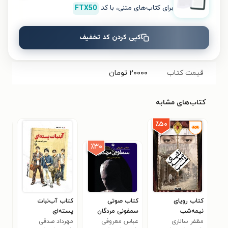
برای کتاب‌های متنی، با کد
FTX50
شابک
۹۷۸۹۶۴۱۹۳۱۹۵۹
کپی کردن کد تخفیف
تعداد صفحه‌ها
۸۷۲
صفحه
قیمت کتاب
۲۰۰۰۰
تومان
کتاب‌های مشابه
٪۵۰
٪۳۰
کتاب رویای
کتاب صوتی
کتاب آب‌نبات
کتا
نیمه‌شب
سمفونی مردگان
پسته‌ای
و آ
مظفر سالاری
عباس معروفی
مهرداد صدقی
بهار