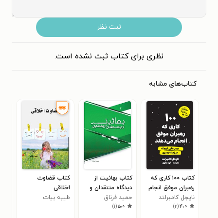
ثبت نظر
نظری برای کتاب ثبت نشده است.
کتاب‌های مشابه
کتاب ۱۰۰ کاری که
کتاب بهائیت از
کتاب قضاوت
کتا
رهبران موفق انجام
دیدگاه منتقدان و
اخلاقی
نگه
می دهند
نایجل کامبرلند
حمید فرناق
روشنفکران مسیحی
طیبه بیات
لاتو
مان
۵
)
۱
(
۵٫۰
)
۲
(
۴٫۰
(جلد سوم)
مدی