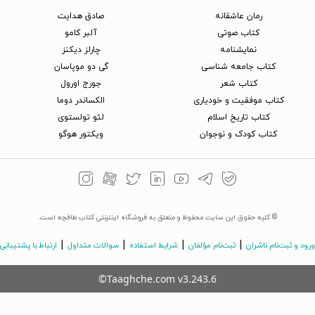
رمان عاشقانه
صادق هدایت
کتاب‌ صوتی
آلبر کامو
نمایشنامه
چارلز دیکنز
کتاب جامعه شناسی
گی دو موپاسان
کتاب شعر
جورج اورول
کتاب موفقیت و خودیاری
الکساندر دوما
کتاب تاریخ اسلام
لئو تولستوی
کتاب کودک و نوجوان
ویکتور هوگو
© کلیه حقوق این سایت محفوظ و متعلق به فروشگاه اینترنتی کتاب طاقچه است.
|
|
|
|
ورود و ثبت‌نام ناشران
ثبت‌نام مؤلفان
شرایط استفاده
سوالات متداول
ارتباط با پشتیبانی
©Taaghche.com
v
3.243.6