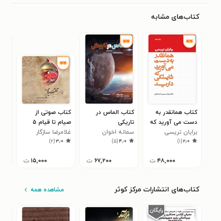
کتاب‌های مشابه
کتاب همانقدر به
کتاب الماس در
کتاب صوتی از
کتا
دست می آورید که
تاریکی
صیام تا قیام ۵
خلا
برایان تریسی
شایستگی دارید
سمانه اخوان
غلامرضا سازگار
مری
۰
)
۲
(
۳٫۰
)
۵
(
۴٫۰
)
۱
(
۲٫۰
۴۸,۰۰۰
ت
۶۷,۲۰۰
ت
۱۵,۰۰۰
ت
کتاب‌های انتشارات مرکز کوثر
مشاهده همه