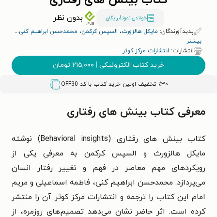
کتاب بینش های رفتاری
بدون نظر
خواندن نمونۀ رایگان
پدیدآورندگان:
مایکل هالزورث
،
السپس کرکمن
،
محمدحسن ابراهیم کنی
...
بیشتر
انتشارات:
انتشارات مرکز کوثر
خرید کتاب الکترونیکی
|
۲۱۵,۰۰۰
تومان
٪۳۰ تخفیف اولین خرید کتاب با کد
OFF30
معرفی کتاب بینش های رفتاری
کتاب بینش های رفتاری (Behavioral insights) نوشته
مایکل هالزورث و السپس کرکمن به معرفی یکی از
رویکردهای مهم معاصر در فهم و تغییر رفتار انسان
می‌پردازد. محمدحسن ابراهیم کنی، فاطمه اسماعیلی و مریم
امام این کتاب را ترجمه و انتشارات مرکز کوثر آن را منتشر
کرده است. اثر حاضر نشان می‌دهد تصمیم‌های روزمره، از