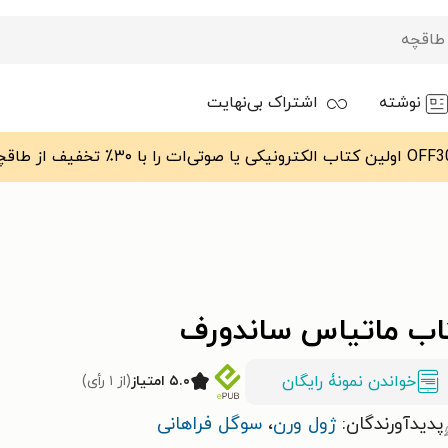
نوشته
اشتراک بی‌نهایت
اب ماتیاس ساندورف
خواندن نمونۀ رایگان
۵.۰ امتیاز
(از ۱ رأی)
پدیدآورندگان:
ژول ورن
،
سوگل فراهانی