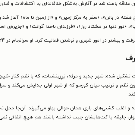
لاقه باعث شد در آثارش به‌شکل خلاقانه‌ای به اکتشافات و فناوری‌
شار آثاری مانند «پنج هفته در بالن»، «سفر به مرکز زمین» و «از زمین تا ماه
»، «دور دنیا در هشتاد روز»، «فرزندان ناخدا گرانت» و «جزیره‌ی اسرا
شتر در امور شهری و نوشتن فعالیت کرد. او سرانجام در ۲۴ مارس ۱۹۰۵ درگذشت.
رف
وت تشکیل شده: شهر جدید و مرفه، تِرِزینشتات، که با نظم کنار خلیج 
 نظم و ترتیب میان کورسو که از شهر اولی جدایش می‌کند و سراز
ند.
رفته و اغلب کشتی‌های باری همان حوالی پهلو می‌گیرند. آن‌جا محل
وار، جلیقه یا کت‌هایشان جیب نداشته باشند هم هیچ اتفاقی نمی‌ا