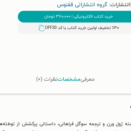
انتشارات:
گروه انتشاراتی ققنوس
خرید کتاب الکترونیکی
|
۳۷۰,۰۰۰
تومان
٪۳۰ تخفیف اولین خرید کتاب با کد
OFF30
معرفی
مشخصات
نظرات (۰)
تیاس ساندورف (Mathias Sandorf)، نوشته ژول ورن و ترجمه سوگل فراهانی، داستانی پر