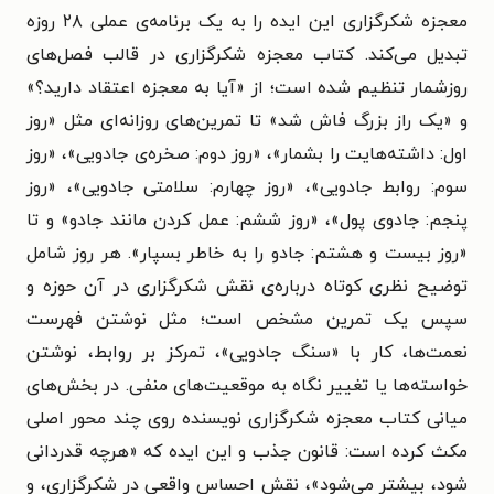
معجزه شکرگزاری این ایده را به یک برنامه‌ی عملی ۲۸ روزه
تبدیل می‌کند. کتاب معجزه شکرگزاری در قالب فصل‌های
روزشمار تنظیم شده است؛ از «آیا به معجزه اعتقاد دارید؟»
و «یک راز بزرگ فاش شد» تا تمرین‌های روزانه‌ای مثل «روز
اول: داشته‌هایت را بشمار»، «روز دوم: صخره‌ی جادویی»، «روز
سوم: روابط جادویی»، «روز چهارم: سلامتی جادویی»، «روز
پنجم: جادوی پول»، «روز ششم: عمل کردن مانند جادو» و تا
«روز بیست و هشتم: جادو را به خاطر بسپار». هر روز شامل
توضیح نظری کوتاه درباره‌ی نقش شکرگزاری در آن حوزه و
سپس یک تمرین مشخص است؛ مثل نوشتن فهرست
نعمت‌ها، کار با «سنگ جادویی»، تمرکز بر روابط، نوشتن
خواسته‌ها یا تغییر نگاه به موقعیت‌های منفی. در بخش‌های
میانی کتاب معجزه شکرگزاری نویسنده روی چند محور اصلی
مکث کرده است: قانون جذب و این ایده که «هرچه قدردانی
شود، بیشتر می‌شود»، نقش احساس واقعی در شکرگزاری، و