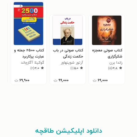
کتاب صوتی معجزه
کتاب صوتی در باب
کتاب ۲۵۰۰ جمله و
کتا
شکرگزاری
حکمت زندگی
عبارت پرکاربرد
روش
راندا برن
آرتور شوپنهاور
انگلیسی
گوکیلا آگارچاند
فئو
)
۲
(
۳٫۰
)
۱
(
۵٫۰
)
۵
(
۳٫۸
داس
۶۹,۰۰۰
ت
۹۹,۰۰۰
ت
۶۹,۹۰۰
ت
دانلود اپلیکیشن طاقچه