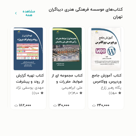
کتاب‌های موسسه فرهنگی هنری دیباگران
مشاهده
همه
تهران
کتاب آموزش جامع
کتاب مجموعه ای از
کتاب تهیه گزارش
کتا
وردپرس، ووکامرس
ضوابط، مقررات و
از روند و پیشرفت
لول
پگاه رهبر زارع
علی ابراهیمی
آیین نامه های ملی
پروژه
مهدی یوسفی نژاد
مهد
۰
)
۱
(
۱٫۰
)
۳
(
۴٫۰
)
۱
(
۵٫۰
ساختمان
عطاری
۲۴۰,۰۰۰
ت
۱۴۰,۰۰۰
ت
۱۸۲,۰۰۰
ت