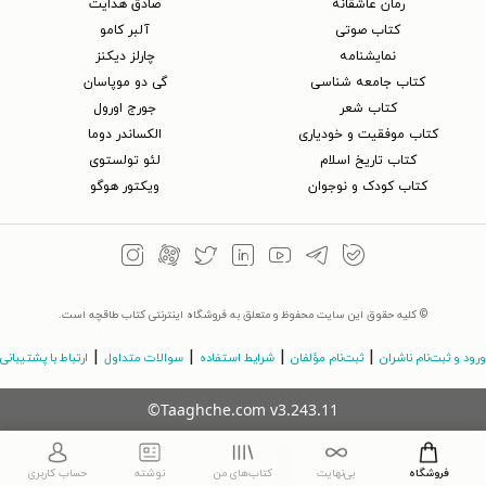
رمان عاشقانه
صادق هدایت
کتاب‌ صوتی
آلبر کامو
نمایشنامه
چارلز دیکنز
کتاب جامعه شناسی
گی دو موپاسان
کتاب شعر
جورج اورول
کتاب موفقیت و خودیاری
الکساندر دوما
کتاب تاریخ اسلام
لئو تولستوی
کتاب کودک و نوجوان
ویکتور هوگو
© کلیه حقوق این سایت محفوظ و متعلق به فروشگاه اینترنتی کتاب طاقچه است.
|
|
|
|
ورود و ثبت‌نام ناشران
ثبت‌نام مؤلفان
شرایط استفاده
سوالات متداول
ارتباط با پشتیبانی
©Taaghche.com
v
3.243.11
فروشگاه
بی‌نهایت
کتاب‌های من
نوشته
حساب کاربری