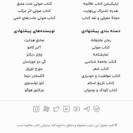
اپلیکیشن کتاب طاقچه
کتاب صوتی ملت عشق
هدیه اشتراک بی‌نهایت
کتاب صوتی اثر مرکب
مجلهٔ معرفی و نقد کتاب
کتاب صوتی عادت‌های اتمی
دسته بندی پیشنهادی
نویسنده‌های پیشنهادی
رمان عاشقانه
صادق هدایت
کتاب‌ صوتی
آلبر کامو
نمایشنامه
چارلز دیکنز
کتاب جامعه شناسی
گی دو موپاسان
کتاب شعر
جورج اورول
کتاب موفقیت و خودیاری
الکساندر دوما
کتاب تاریخ اسلام
لئو تولستوی
کتاب کودک و نوجوان
ویکتور هوگو
© کلیه حقوق این سایت محفوظ و متعلق به فروشگاه اینترنتی کتاب طاقچه است.