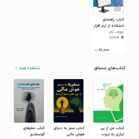
کتاب راهنمای
استفاده از نرم افزار
جوزف تام
جامع ADVANCED
)
۵
(
۳٫۴
GET
۱۸,۰۰۰
ت
کتاب‌های سنجاق
مشاهده همه
کتاب من از بی
کتاب سفر به دنیای
کتاب مغزهای
کتا
نیازی به ثروت
هوش مالی
گوسفندی
سعی