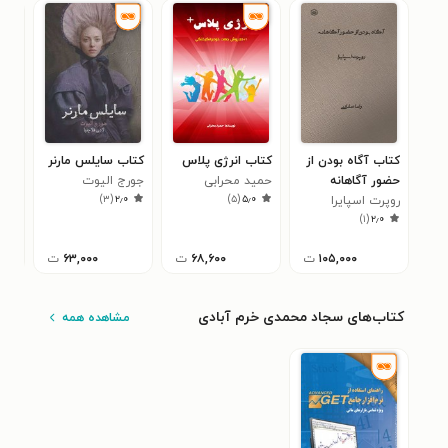
کتاب آگاه بودن از
کتاب انرژی پلاس
کتاب سایلس مارنر
کتا
حضور آگاهانه
حمید محرابی
جورج الیوت
خلاق
)
۳
(
۲٫۰
)
۵
(
۵٫۰
روپرت اسپایرا
دوم
کما
)
۱
(
۲٫۰
اصف
۱۰۵,۰۰۰
ت
۶۸,۶۰۰
ت
۶۳,۰۰۰
ت
کتاب‌های سجاد محمدی خرم آبادی
مشاهده همه