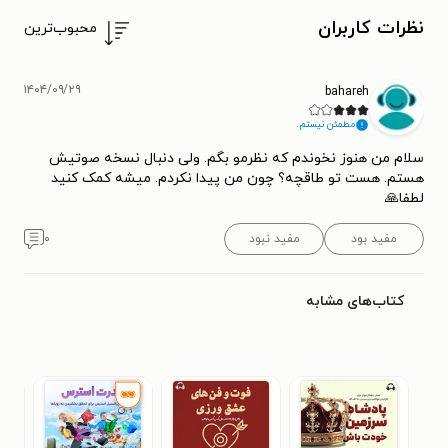
نظرات کاربران
محبوب‌ترین
۱۴۰۴/۰۹/۲۹
bahareh
مطمئن نیستم.
سلام من هنوز نخوندم که نظرمو بگم. ولی دنبال نسخه صوتیش
هستم. هست تو طاقچه؟ چون من پیدا نکردم. میشه کمک کنید
لطفا🙏
مفید بود
مفید نبود
۰
کتاب‌های مشابه