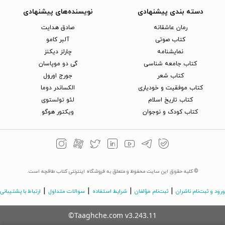
دسته بندی پیشنهادی
نویسنده‌های پیشنهادی
رمان عاشقانه
صادق هدایت
کتاب‌ صوتی
آلبر کامو
نمایشنامه
چارلز دیکنز
کتاب جامعه شناسی
گی دو موپاسان
کتاب شعر
جورج اورول
کتاب موفقیت و خودیاری
الکساندر دوما
کتاب تاریخ اسلام
لئو تولستوی
کتاب کودک و نوجوان
ویکتور هوگو
© کلیه حقوق این سایت محفوظ و متعلق به فروشگاه اینترنتی کتاب طاقچه است.
|
|
|
|
ورود و ثبت‌نام ناشران
ثبت‌نام مؤلفان
شرایط استفاده
سوالات متداول
ارتباط با پشتیبانی
©Taaghche.com
v
3.243.11