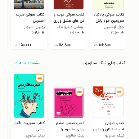
کتاب صوتی پادشاه
کتاب صوتی فوت و
کتاب صوتی قدرت
کتا
سرزمین خود باش
فن‌ های عشق‌ ورزی
استرس
و م
جول اوستین
توماس دبلیو مک
روبین اسپونر
جیم
۹
)
۵
(
۴٫۶
)
۶
(
۳٫۸
)
۱
(
۵٫۰
نایت
۱۰۶,۸۰۰
ت
۱۱۸,۸۰۰
ت
۱۵۰,۰۰۰
ت
۰
کتاب‌های نیک سالوپو
مشاهده همه
٪۷۰
کتاب صوتی
کتاب صوتی عشق
کتاب مدیریت افکار
کتا
احساساتتان را بدون
ورزی به خود را
منفی
باش
نیک سالوپو
دعوا بیان کنید
نیک سالوپو
دوباره بیاموزیم
نیک سالوپو
نیک