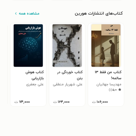
کتاب‌های انتشارات هورین
مشاهده همه
کتاب من فقط ۱۳
کتاب خوردگی در
کتاب هوش
کتا
سالمه!
بتن
بازاریابی
راه
مهدیسا جهانیان
علی شهریار منطقی
علی جعفری
برای
اری
)
۱
(
۵٫۰
فسائی
۱۰۶,۰۰۰
ت
۱۲۴,۰۰۰
ت
۷۴,۰۰۰
ت