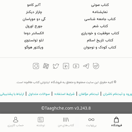
کتاب‌ صوتی
آلبر کامو
نمایشنامه
چارلز دیکنز
کتاب جامعه شناسی
گی دو موپاسان
کتاب شعر
جورج اورول
کتاب موفقیت و خودیاری
الکساندر دوما
کتاب تاریخ اسلام
لئو تولستوی
کتاب کودک و نوجوان
ویکتور هوگو
© کلیه حقوق این سایت محفوظ و متعلق به فروشگاه اینترنتی کتاب طاقچه است.
|
|
|
|
ورود و ثبت‌نام ناشران
ثبت‌نام مؤلفان
شرایط استفاده
سوالات متداول
ارتباط با پشتیبانی
©Taaghche.com
v
3.243.8
فروشگاه
بی‌نهایت
کتاب‌های من
نوشته
حساب کاربری