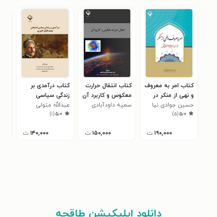
کتاب امر به معروف
کتاب انتقال حرارت
کتاب درآمدی بر
کتا
و نهی از منکر در
معکوس و کاربرد آن
زندگی سیاسی
اند
سیره پیشوایان
حسین جوادی نیا
سمیه داودآبادی
عبدالله متولی
اجتماعی محمد
نور
حمی
)
۱
(
۵٫۰
)
۵
(
۵٫۰
فراهانی
اقبال لاهوری
۱۹۰,۰۰۰
ت
۱۵۰,۰۰۰
ت
۱۴۰,۰۰۰
ت
دانلود اپلیکیشن طاقچه