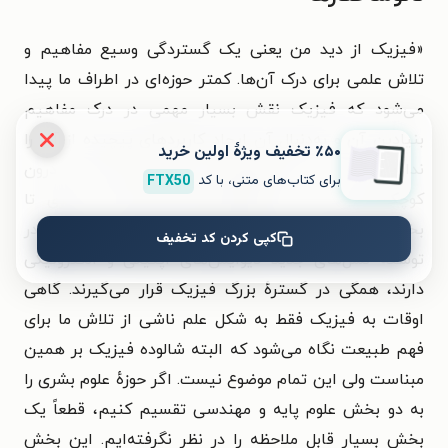
«فیزیک از دید من یعنی یک گستردگی وسیع مفاهیم و
تلاش علمی برای درک آن‌ها. کمتر حوزه‌ای در اطراف ما پیدا
می‌شود که فیزیک نقش بسیار مهمی در درک مفاهیم
بنیادین آن و به‌دنبال آن ایجاد کاربردهای پیچیده از آن را
٪۵۰ تخفیف ویژۀ اولین خرید
نداشته باشد. از مقیاس‌های بسیار بزرگ عالم تا درون
برای کتاب‌های متنی، با کد
FTX50
کوچک‌ترین ذرات، از حوزه‌های کاملاً بنیادی و نظری تا
بخش‌های متفاوت فیزیک کاربردی که نقش بسیار زیادی در
کپی کردن کد تخفیف
توسعهٔ نسل‌های جدید دیوایس‌های اپتیکی و الکترونیکی
دارند، همگی در گسترهٔ بزرگ فیزیک قرار می‌گیرند. گاهی
اوقات به فیزیک فقط به شکل علم ناشی از تلاش ما برای
فهم طبیعت نگاه می‌شود که البته شالوده فیزیک بر همین
مبناست ولی این تمام موضوع نیست. اگر حوزهٔ علوم بشری را
به دو بخش علوم پایه و مهندسی تقسیم کنیم، قطعاً یک
بخش بسیار قابل ملاحظه را در نظر نگرفته‌ایم. این بخش