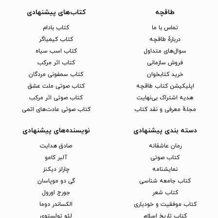
طاقچه
کتاب‌های پیشنهادی
تماس با ما
کتاب بادام
دربارهٔ طاقچه
کتاب کیمیاگر
سوال‌های متداول
کتاب اسب سیاه
فروش سازمانی
کتاب اثر مرکب
خرید کتابخوان
کتاب سمفونی مردگان
اپلیکیشن کتاب طاقچه
کتاب صوتی ملت عشق
هدیه اشتراک بی‌نهایت
کتاب صوتی اثر مرکب
مجلهٔ معرفی و نقد کتاب
کتاب صوتی عادت‌های اتمی
دسته بندی پیشنهادی
نویسنده‌های پیشنهادی
رمان عاشقانه
صادق هدایت
کتاب‌ صوتی
آلبر کامو
نمایشنامه
چارلز دیکنز
کتاب جامعه شناسی
گی دو موپاسان
کتاب شعر
جورج اورول
کتاب موفقیت و خودیاری
الکساندر دوما
کتاب تاریخ اسلام
لئو تولستوی