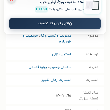
٪۵۰ تخفیف ویژۀ اولین خرید
در هفته و عبور از یک میلیون دلار درآمد!
برای کتاب‌های متنی، با کد
FTX50
عنوان در زبان
From 6 To 7 Figures
مبدأ
کپی کردن کد تخفیف
موضوع
مدیریت و کسب و کار
،
موفقیت و
خودیاری
نویسنده
آستین نتزلی
مترجم
ساسان جعفرنیا
،
بهاره قاسمی
انتشارات
انتشارات زمان تغییر
سال انتشار
۱۴۰۳/۱۱/۱۵
نسخه فیزیکی