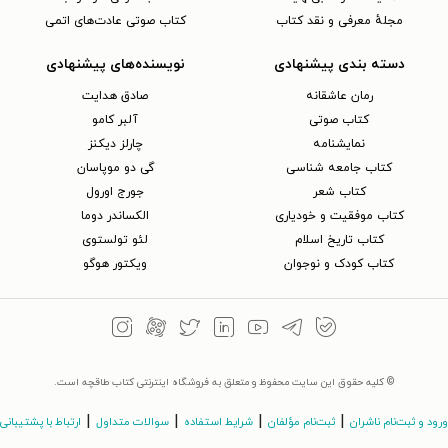
مجلهٔ معرفی و نقد کتاب
کتاب صوتی عادت‌های اتمی
دسته بندی پیشنهادی
نویسنده‌های پیشنهادی
رمان عاشقانه
صادق هدایت
کتاب‌ صوتی
آلبر کامو
نمایشنامه
چارلز دیکنز
کتاب جامعه شناسی
گی دو موپاسان
کتاب شعر
جورج اورول
کتاب موفقیت و خودیاری
الکساندر دوما
کتاب تاریخ اسلام
لئو تولستوی
کتاب کودک و نوجوان
ویکتور هوگو
© کلیه حقوق این سایت محفوظ و متعلق به فروشگاه اینترنتی کتاب طاقچه است.
|
|
|
|
ورود و ثبت‌نام ناشران
ثبت‌نام مؤلفان
شرایط استفاده
سوالات متداول
ارتباط با پشتیبانی