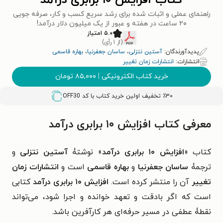
کتاب افزایش ۱۰ برابری درآمد
راهنمای عملی و اثبات شده برای رشد سریع کسب و کار، صرفه جویی
۲۰ ساعت در هفته و عبور از یک میلیون دلار درآمد!
۵.۰ امتیاز
(از ۱ رأی)
پدیدآورندگان:
آستین نتزلی
،
ساسان جعفرنیا
،
بهاره قاسمی
انتشارات:
انتشارات زمان تغییر
خرید کتاب الکترونیکی
|
۸۵,۰۰۰
تومان
٪۳۰ تخفیف اولین خرید کتاب با کد
OFF30
معرفی کتاب افزایش ۱۰ برابری درآمد
کتاب «
افزایش ۱۰ برابری درآمد
» نوشتۀ
آستین نتزلی
و
ترجمۀ
ساسان جعفرنیا
و
بهاره قاسمی
است و
انتشارات زمان
تغییر
آن را منتشر کرده است.
افزایش ۱۰ برابری درآمد
کتابی‌
است که اگر بادقت و تعهد خوانده و اجرا شود، می‌تواند
نقطۀ عطفی در مسیر حرفه‌ای هر کارآفرین باشد.